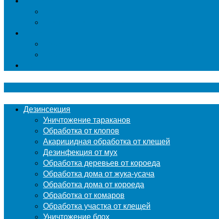
Гербицидная обработка
Покос травы
Уничтожение борщевика
Фумигация
Фумигация деревянных поддонов и паллет в М
Фумигация деревянной тары в Москве
Контакты
Дезинсекция
Уничтожение тараканов
Обработка от клопов
Акарицидная обработка от клещей
Дезинфекция от мух
Обработка деревьев от короеда
Обработка дома от жука-усача
Обработка дома от короеда
Обработка от комаров
Обработка участка от клещей
Уничтожение блох