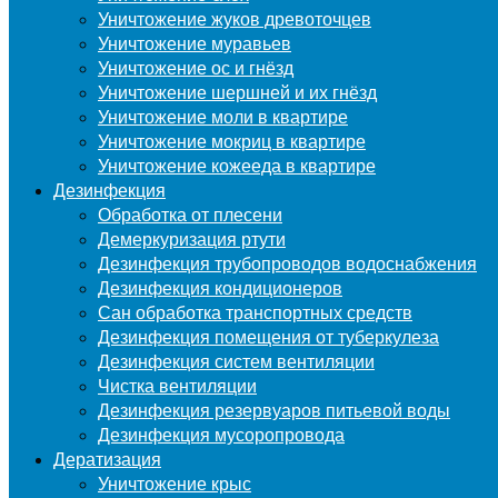
Уничтожение жуков древоточцев
Уничтожение муравьев
Уничтожение ос и гнёзд
Уничтожение шершней и их гнёзд
Уничтожение моли в квартире
Уничтожение мокриц в квартире
Уничтожение кожееда в квартире
Дезинфекция
Обработка от плесени
Демеркуризация ртути
Дезинфекция трубопроводов водоснабжения
Дезинфекция кондиционеров
Сан обработка транспортных средств
Дезинфекция помещения от туберкулеза
Дезинфекция систем вентиляции
Чистка вентиляции
Дезинфекция резервуаров питьевой воды
Дезинфекция мусоропровода
Дератизация
Уничтожение крыс