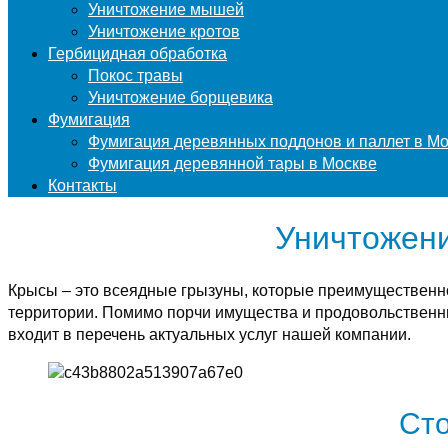
Уничтожение мышей
Уничтожение кротов
Гербицидная обработка
Покос травы
Уничтожение борщевика
Фумигация
Фумигация деревянных поддонов и паллет в М
Фумигация деревянной тары в Москве
Контакты
Уничтожени
Крысы – это всеядные грызуны, которые преимущественн
территории. Помимо порчи имущества и продовольственны
входит в перечень актуальных услуг нашей компании.
Сто