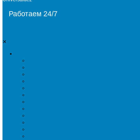
Работаем 24/7
✕
Дезинсекция
Уничтожение тараканов
Обработка от клопов
Акарицидная обработка от клещей
Дезинфекция от мух
Обработка деревьев от короеда
Обработка дома от жука-усача
Обработка дома от короеда
Обработка от комаров
Обработка участка от клещей
Уничтожение блох
Уничтожение жуков древоточцев
Уничтожение муравьев