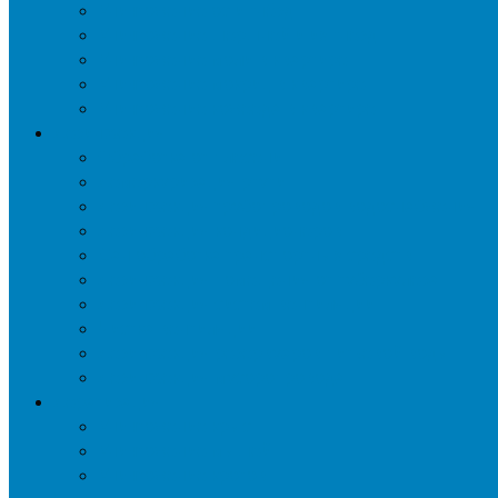
Уничтожение ос и гнёзд
Уничтожение шершней и их гнёзд
Уничтожение моли в квартире
Уничтожение мокриц в квартире
Уничтожение кожееда в квартире
Дезинфекция
Обработка от плесени
Демеркуризация ртути
Дезинфекция трубопроводов водоснабжения
Дезинфекция кондиционеров
Сан обработка транспортных средств
Дезинфекция помещения от туберкулеза
Дезинфекция систем вентиляции
Чистка вентиляции
Дезинфекция резервуаров питьевой воды
Дезинфекция мусоропровода
Дератизация
Уничтожение крыс
Уничтожение мышей
Уничтожение кротов