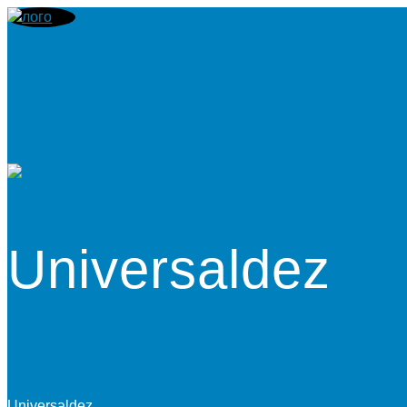
Universaldez
Universaldez