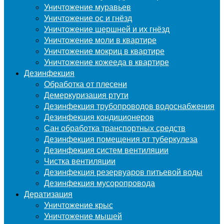
Уничтожение муравьев
Уничтожение ос и гнёзд
Уничтожение шершней и их гнёзд
Уничтожение моли в квартире
Уничтожение мокриц в квартире
Уничтожение кожееда в квартире
Дезинфекция
Обработка от плесени
Демеркуризация ртути
Дезинфекция трубопроводов водоснабжения
Дезинфекция кондиционеров
Сан обработка транспортных средств
Дезинфекция помещения от туберкулеза
Дезинфекция систем вентиляции
Чистка вентиляции
Дезинфекция резервуаров питьевой воды
Дезинфекция мусоропровода
Дератизация
Уничтожение крыс
Уничтожение мышей