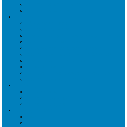
Уничтожение мокриц в квартире
Уничтожение кожееда в квартире
Дезинфекция
Обработка от плесени
Демеркуризация ртути
Дезинфекция трубопроводов водоснабжения
Дезинфекция кондиционеров
Сан обработка транспортных средств
Дезинфекция помещения от туберкулеза
Дезинфекция систем вентиляции
Чистка вентиляции
Дезинфекция резервуаров питьевой воды
Дезинфекция мусоропровода
Дератизация
Уничтожение крыс
Уничтожение мышей
Уничтожение кротов
Гербицидная обработка
Покос травы
Уничтожение борщевика