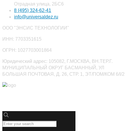
Отрадная улица, 2БС6
8 (495) 324-62-41
info@universaldez.ru
ООО "ЭНСИС ТЕХНОЛОГИИ"
ИНН: 7703351615
ОГРН: 1027703001864
Юридический адрес: 105082, Г.МОСКВА, ВН.ТЕР.Г.
МУНИЦИПАЛЬНЫЙ ОКРУГ БАСМАННЫЙ, УЛ
БОЛЬШАЯ ПОЧТОВАЯ, Д. 26, СТР. 1, ЭТ/ПОМ/КОМ 6/I/2
Юниверсалдез