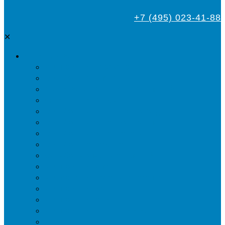
+7 (495) 023-41-88
✕
Дезинсекция
Уничтожение тараканов
Обработка от клопов
Акарицидная обработка от клещей
Дезинфекция от мух
Обработка деревьев от короеда
Обработка дома от жука-усача
Обработка дома от короеда
Обработка от комаров
Обработка участка от клещей
Уничтожение блох
Уничтожение жуков древоточцев
Уничтожение муравьев
Уничтожение ос и гнёзд
Уничтожение шершней и их гнёзд
Уничтожение моли в квартире