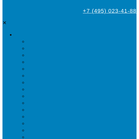
+7 (495) 023-41-88
✕
Дезинсекция
Уничтожение тараканов
Обработка от клопов
Акарицидная обработка от клещей
Дезинфекция от мух
Обработка деревьев от короеда
Обработка дома от жука-усача
Обработка дома от короеда
Обработка от комаров
Обработка участка от клещей
Уничтожение блох
Уничтожение жуков древоточцев
Уничтожение муравьев
Уничтожение ос и гнёзд
Уничтожение шершней и их гнёзд
Уничтожение моли в квартире