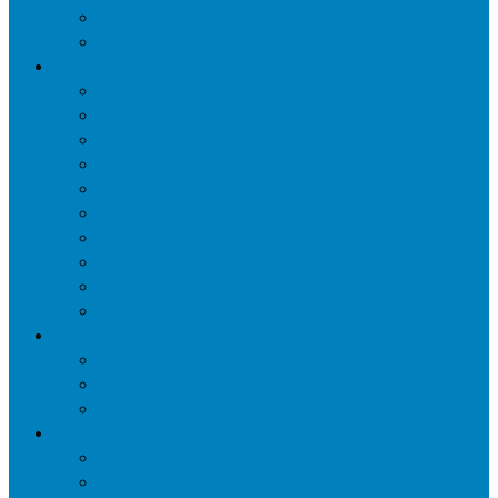
Уничтожение мокриц в квартире
Уничтожение кожееда в квартире
Дезинфекция
Обработка от плесени
Демеркуризация ртути
Дезинфекция трубопроводов водоснабжения
Дезинфекция кондиционеров
Сан обработка транспортных средств
Дезинфекция помещения от туберкулеза
Дезинфекция систем вентиляции
Чистка вентиляции
Дезинфекция резервуаров питьевой воды
Дезинфекция мусоропровода
Дератизация
Уничтожение крыс
Уничтожение мышей
Уничтожение кротов
Гербицидная обработка
Покос травы
Уничтожение борщевика