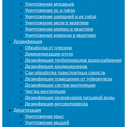
Уничтожение муравьев
Уничтожение ос и гнёзд
Уничтожение шершней и их гнёзд
Уничтожение моли в квартире
Уничтожение мокриц в квартире
Уничтожение кожееда в квартире
Дезинфекция
Обработка от плесени
Демеркуризация ртути
Дезинфекция трубопроводов водоснабжения
Дезинфекция кондиционеров
Сан обработка транспортных средств
Дезинфекция помещения от туберкулеза
Дезинфекция систем вентиляции
Чистка вентиляции
Дезинфекция резервуаров питьевой воды
Дезинфекция мусоропровода
Дератизация
Уничтожение крыс
Уничтожение мышей