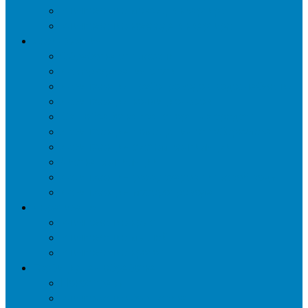
Уничтожение мокриц в квартире
Уничтожение кожееда в квартире
Дезинфекция
Обработка от плесени
Демеркуризация ртути
Дезинфекция трубопроводов водоснабжения
Дезинфекция кондиционеров
Сан обработка транспортных средств
Дезинфекция помещения от туберкулеза
Дезинфекция систем вентиляции
Чистка вентиляции
Дезинфекция резервуаров питьевой воды
Дезинфекция мусоропровода
Дератизация
Уничтожение крыс
Уничтожение мышей
Уничтожение кротов
Гербицидная обработка
Покос травы
Уничтожение борщевика