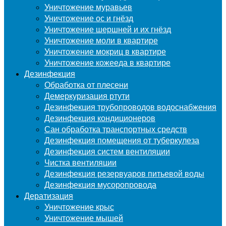
Уничтожение муравьев
Уничтожение ос и гнёзд
Уничтожение шершней и их гнёзд
Уничтожение моли в квартире
Уничтожение мокриц в квартире
Уничтожение кожееда в квартире
Дезинфекция
Обработка от плесени
Демеркуризация ртути
Дезинфекция трубопроводов водоснабжения
Дезинфекция кондиционеров
Сан обработка транспортных средств
Дезинфекция помещения от туберкулеза
Дезинфекция систем вентиляции
Чистка вентиляции
Дезинфекция резервуаров питьевой воды
Дезинфекция мусоропровода
Дератизация
Уничтожение крыс
Уничтожение мышей