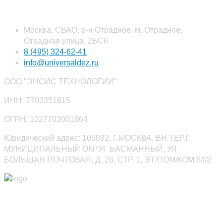
Наши контакты
Москва, СВАО, р-н Отрадное, м. Отрадное,
Отрадная улица, 2БС6
8 (495) 324-62-41
info@universaldez.ru
ООО "ЭНСИС ТЕХНОЛОГИИ"
ИНН: 7703351615
ОГРН: 1027703001864
Юридический адрес: 105082, Г.МОСКВА, ВН.ТЕР.Г.
МУНИЦИПАЛЬНЫЙ ОКРУГ БАСМАННЫЙ, УЛ
БОЛЬШАЯ ПОЧТОВАЯ, Д. 26, СТР. 1, ЭТ/ПОМ/КОМ 6/I/2
Юниверсалдез