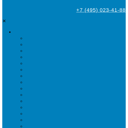
+7 (495) 023-41-88
✕
Дезинсекция
Уничтожение тараканов
Обработка от клопов
Акарицидная обработка от клещей
Дезинфекция от мух
Обработка деревьев от короеда
Обработка дома от жука-усача
Обработка дома от короеда
Обработка от комаров
Обработка участка от клещей
Уничтожение блох
Уничтожение жуков древоточцев
Уничтожение муравьев
Уничтожение ос и гнёзд
Уничтожение шершней и их гнёзд
Уничтожение моли в квартире