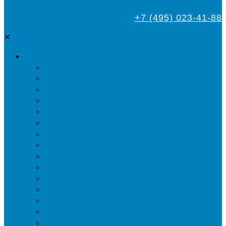
+7 (495) 023-41-88
✕
Дезинсекция
Уничтожение тараканов
Обработка от клопов
Акарицидная обработка от клещей
Дезинфекция от мух
Обработка деревьев от короеда
Обработка дома от жука-усача
Обработка дома от короеда
Обработка от комаров
Обработка участка от клещей
Уничтожение блох
Уничтожение жуков древоточцев
Уничтожение муравьев
Уничтожение ос и гнёзд
Уничтожение шершней и их гнёзд
Уничтожение моли в квартире