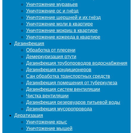
Уничтожение муравьев
Уничтожение ос и гнёзд
Уничтожение шершней и их гнёзд
Уничтожение моли в квартире
Уничтожение мокриц в квартире
Уничтожение кожееда в квартире
Дезинфекция
Обработка от плесени
Демеркуризация ртути
Дезинфекция трубопроводов водоснабжения
Дезинфекция кондиционеров
Сан обработка транспортных средств
Дезинфекция помещения от туберкулеза
Дезинфекция систем вентиляции
Чистка вентиляции
Дезинфекция резервуаров питьевой воды
Дезинфекция мусоропровода
Дератизация
Уничтожение крыс
Уничтожение мышей