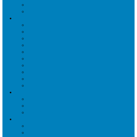
Уничтожение мокриц в квартире
Уничтожение кожееда в квартире
Дезинфекция
Обработка от плесени
Демеркуризация ртути
Дезинфекция трубопроводов водоснабжения
Дезинфекция кондиционеров
Сан обработка транспортных средств
Дезинфекция помещения от туберкулеза
Дезинфекция систем вентиляции
Чистка вентиляции
Дезинфекция резервуаров питьевой воды
Дезинфекция мусоропровода
Дератизация
Уничтожение крыс
Уничтожение мышей
Уничтожение кротов
Гербицидная обработка
Покос травы
Уничтожение борщевика