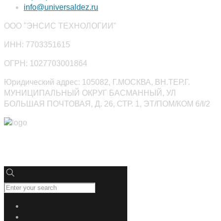
info@universaldez.ru
ООО "ЭНСИС ТЕХНОЛОГИИ"
ИНН: 7703351615
ОГРН: 1027703001864
Юридический адрес: 105082, Г.МОСКВА, ВН.ТЕР.Г.
МУНИЦИПАЛЬНЫЙ ОКРУГ БАСМАННЫЙ, УЛ
БОЛЬШАЯ ПОЧТОВАЯ, Д. 26, СТР. 1, ЭТ/ПОМ/КОМ 6/I/2
Юниверсалдез