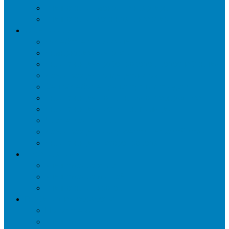
Уничтожение мокриц в квартире
Уничтожение кожееда в квартире
Дезинфекция
Обработка от плесени
Демеркуризация ртути
Дезинфекция трубопроводов водоснабжения
Дезинфекция кондиционеров
Сан обработка транспортных средств
Дезинфекция помещения от туберкулеза
Дезинфекция систем вентиляции
Чистка вентиляции
Дезинфекция резервуаров питьевой воды
Дезинфекция мусоропровода
Дератизация
Уничтожение крыс
Уничтожение мышей
Уничтожение кротов
Гербицидная обработка
Покос травы
Уничтожение борщевика