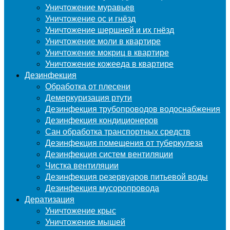
Уничтожение муравьев
Уничтожение ос и гнёзд
Уничтожение шершней и их гнёзд
Уничтожение моли в квартире
Уничтожение мокриц в квартире
Уничтожение кожееда в квартире
Дезинфекция
Обработка от плесени
Демеркуризация ртути
Дезинфекция трубопроводов водоснабжения
Дезинфекция кондиционеров
Сан обработка транспортных средств
Дезинфекция помещения от туберкулеза
Дезинфекция систем вентиляции
Чистка вентиляции
Дезинфекция резервуаров питьевой воды
Дезинфекция мусоропровода
Дератизация
Уничтожение крыс
Уничтожение мышей