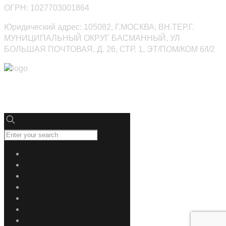
ОГРН: 1027703001864
Юридический адрес: 105082, Г.МОСКВА, ВН.ТЕР.Г.
МУНИЦИПАЛЬНЫЙ ОКРУГ БАСМАННЫЙ, УЛ
БОЛЬШАЯ ПОЧТОВАЯ, Д. 26, СТР. 1, ЭТ/ПОМ/КОМ 6/I/2
Юниверсалдез