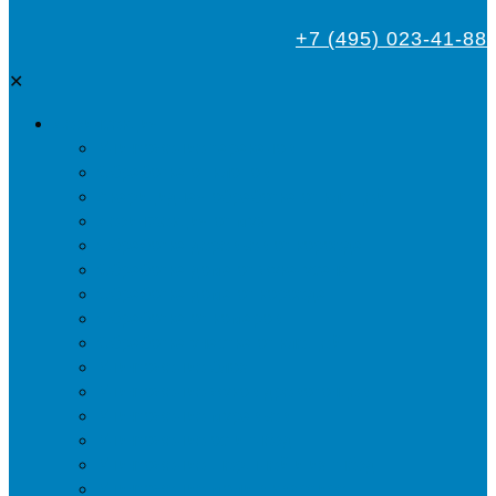
+7 (495) 023-41-88
✕
Дезинсекция
Уничтожение тараканов
Обработка от клопов
Акарицидная обработка от клещей
Дезинфекция от мух
Обработка деревьев от короеда
Обработка дома от жука-усача
Обработка дома от короеда
Обработка от комаров
Обработка участка от клещей
Уничтожение блох
Уничтожение жуков древоточцев
Уничтожение муравьев
Уничтожение ос и гнёзд
Уничтожение шершней и их гнёзд
Уничтожение моли в квартире