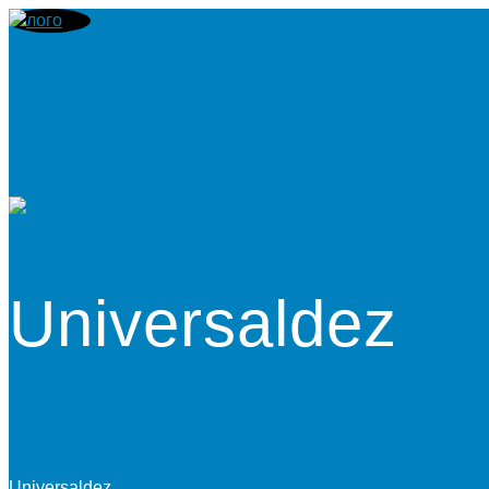
Universaldez
Universaldez