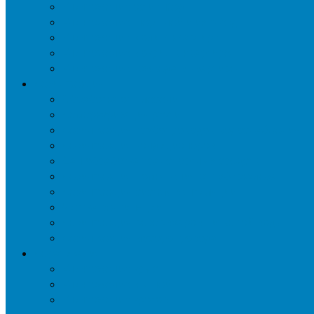
Уничтожение ос и гнёзд
Уничтожение шершней и их гнёзд
Уничтожение моли в квартире
Уничтожение мокриц в квартире
Уничтожение кожееда в квартире
Дезинфекция
Обработка от плесени
Демеркуризация ртути
Дезинфекция трубопроводов водоснабжения
Дезинфекция кондиционеров
Сан обработка транспортных средств
Дезинфекция помещения от туберкулеза
Дезинфекция систем вентиляции
Чистка вентиляции
Дезинфекция резервуаров питьевой воды
Дезинфекция мусоропровода
Дератизация
Уничтожение крыс
Уничтожение мышей
Уничтожение кротов