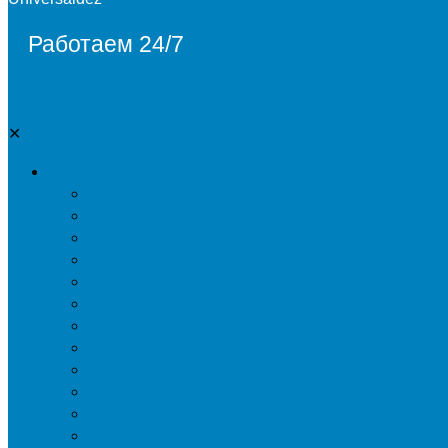
Работаем 24/7
✕
Дезинсекция
Уничтожение тараканов
Обработка от клопов
Акарицидная обработка от клещей
Дезинфекция от мух
Обработка деревьев от короеда
Обработка дома от жука-усача
Обработка дома от короеда
Обработка от комаров
Обработка участка от клещей
Уничтожение блох
Уничтожение жуков древоточцев
Уничтожение муравьев