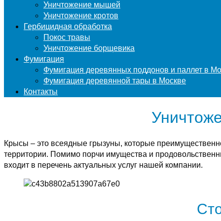
Уничтожение мышей
Уничтожение кротов
Гербицидная обработка
Покос травы
Уничтожение борщевика
Фумигация
Фумигация деревянных поддонов и паллет в М
Фумигация деревянной тары в Москве
Контакты
Уничтоже
Крысы – это всеядные грызуны, которые преимущественн
территории. Помимо порчи имущества и продовольственны
входит в перечень актуальных услуг нашей компании.
Сто