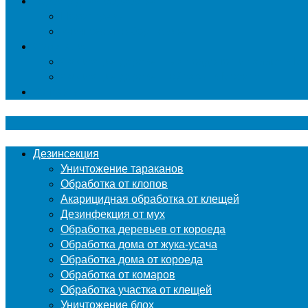
Гербицидная обработка
Покос травы
Уничтожение борщевика
Фумигация
Фумигация деревянных поддонов и паллет в М
Фумигация деревянной тары в Москве
Контакты
Дезинсекция
Уничтожение тараканов
Обработка от клопов
Акарицидная обработка от клещей
Дезинфекция от мух
Обработка деревьев от короеда
Обработка дома от жука-усача
Обработка дома от короеда
Обработка от комаров
Обработка участка от клещей
Уничтожение блох