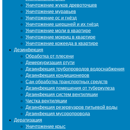
Уничтожение жуков древоточцев
Уничтожение муравьев
Уничтожение ос и гнёзд
Уничтожение шершней и их гнёзд
Уничтожение моли в квартире
Уничтожение мокриц в квартире
Уничтожение кожееда в квартире
Дезинфекция
Обработка от плесени
Демеркуризация ртути
Дезинфекция трубопроводов водоснабжения
Дезинфекция кондиционеров
Сан обработка транспортных средств
Дезинфекция помещения от туберкулеза
Дезинфекция систем вентиляции
Чистка вентиляции
Дезинфекция резервуаров питьевой воды
Дезинфекция мусоропровода
Дератизация
Уничтожение крыс