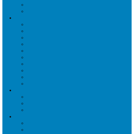
Уничтожение мокриц в квартире
Уничтожение кожееда в квартире
Дезинфекция
Обработка от плесени
Демеркуризация ртути
Дезинфекция трубопроводов водоснабжения
Дезинфекция кондиционеров
Сан обработка транспортных средств
Дезинфекция помещения от туберкулеза
Дезинфекция систем вентиляции
Чистка вентиляции
Дезинфекция резервуаров питьевой воды
Дезинфекция мусоропровода
Дератизация
Уничтожение крыс
Уничтожение мышей
Уничтожение кротов
Гербицидная обработка
Покос травы
Уничтожение борщевика