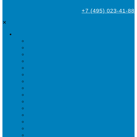
+7 (495) 023-41-88
✕
Дезинсекция
Уничтожение тараканов
Обработка от клопов
Акарицидная обработка от клещей
Дезинфекция от мух
Обработка деревьев от короеда
Обработка дома от жука-усача
Обработка дома от короеда
Обработка от комаров
Обработка участка от клещей
Уничтожение блох
Уничтожение жуков древоточцев
Уничтожение муравьев
Уничтожение ос и гнёзд
Уничтожение шершней и их гнёзд
Уничтожение моли в квартире