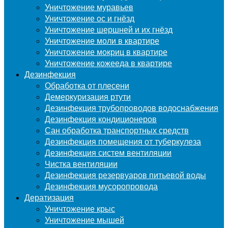
Уничтожение муравьев
Уничтожение ос и гнёзд
Уничтожение шершней и их гнёзд
Уничтожение моли в квартире
Уничтожение мокриц в квартире
Уничтожение кожееда в квартире
Дезинфекция
Обработка от плесени
Демеркуризация ртути
Дезинфекция трубопроводов водоснабжения
Дезинфекция кондиционеров
Сан обработка транспортных средств
Дезинфекция помещения от туберкулеза
Дезинфекция систем вентиляции
Чистка вентиляции
Дезинфекция резервуаров питьевой воды
Дезинфекция мусоропровода
Дератизация
Уничтожение крыс
Уничтожение мышей