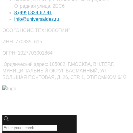
Отрадная улица, 2БС6
8 (495) 324-62-41
info@universaldez.ru
ООО "ЭНСИС ТЕХНОЛОГИИ"
ИНН: 7703351615
ОГРН: 1027703001864
Юридический адрес: 105082, Г.МОСКВА, ВН.ТЕР.Г.
МУНИЦИПАЛЬНЫЙ ОКРУГ БАСМАННЫЙ, УЛ
БОЛЬШАЯ ПОЧТОВАЯ, Д. 26, СТР. 1, ЭТ/ПОМ/КОМ 6/I/2
Юниверсалдез