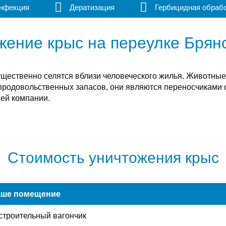
нфекция
Дератизация
Гербицидная обраб
жение крыс на переулке Брянс
ущественно селятся вблизи человеческого жилья. Животны
продовольственных запасов, они являются переносчиками 
шей компании.
Стоимость уничтожения крыс
ше помещение
строительный вагончик