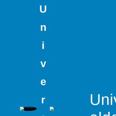
U
n
i
v
e
Uni
r