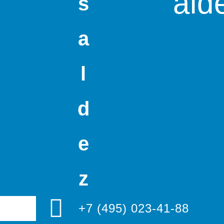
ald
s
a
l
d
e
z
+7 (495) 023-41-88