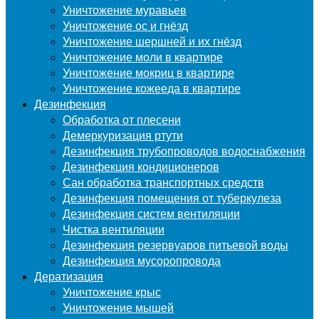
Уничтожение муравьев
Уничтожение ос и гнёзд
Уничтожение шершней и их гнёзд
Уничтожение моли в квартире
Уничтожение мокриц в квартире
Уничтожение кожееда в квартире
Дезинфекция
Обработка от плесени
Демеркуризация ртути
Дезинфекция трубопроводов водоснабжения
Дезинфекция кондиционеров
Сан обработка транспортных средств
Дезинфекция помещения от туберкулеза
Дезинфекция систем вентиляции
Чистка вентиляции
Дезинфекция резервуаров питьевой воды
Дезинфекция мусоропровода
Дератизация
Уничтожение крыс
Уничтожение мышей