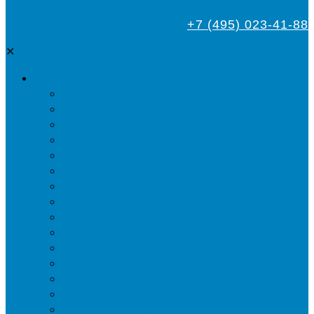
+7 (495) 023-41-88
✕
Дезинсекция
Уничтожение тараканов
Обработка от клопов
Акарицидная обработка от клещей
Дезинфекция от мух
Обработка деревьев от короеда
Обработка дома от жука-усача
Обработка дома от короеда
Обработка от комаров
Обработка участка от клещей
Уничтожение блох
Уничтожение жуков древоточцев
Уничтожение муравьев
Уничтожение ос и гнёзд
Уничтожение шершней и их гнёзд
Уничтожение моли в квартире