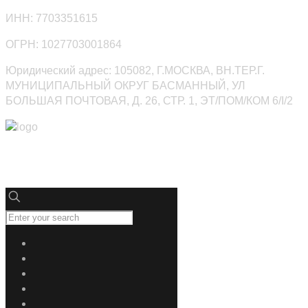
ИНН: 7703351615
ОГРН: 1027703001864
Юридический адрес: 105082, Г.МОСКВА, ВН.ТЕР.Г.
МУНИЦИПАЛЬНЫЙ ОКРУГ БАСМАННЫЙ, УЛ
БОЛЬШАЯ ПОЧТОВАЯ, Д. 26, СТР. 1, ЭТ/ПОМ/КОМ 6/I/2
Юниверсалдез