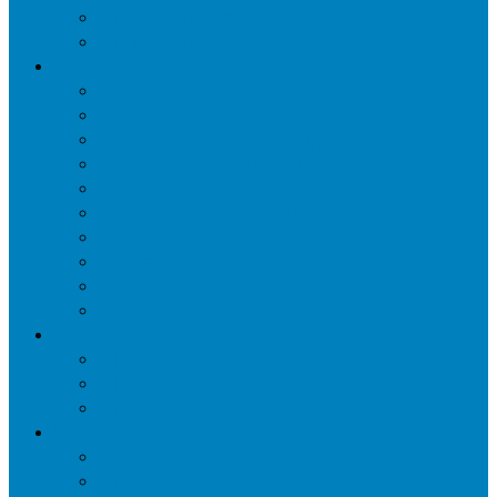
Уничтожение мокриц в квартире
Уничтожение кожееда в квартире
Дезинфекция
Обработка от плесени
Демеркуризация ртути
Дезинфекция трубопроводов водоснабжения
Дезинфекция кондиционеров
Сан обработка транспортных средств
Дезинфекция помещения от туберкулеза
Дезинфекция систем вентиляции
Чистка вентиляции
Дезинфекция резервуаров питьевой воды
Дезинфекция мусоропровода
Дератизация
Уничтожение крыс
Уничтожение мышей
Уничтожение кротов
Гербицидная обработка
Покос травы
Уничтожение борщевика