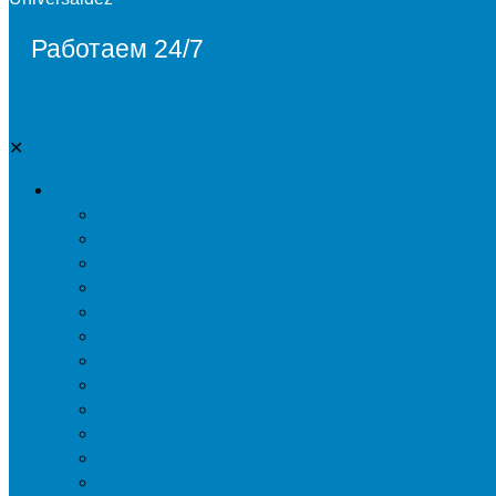
Работаем 24/7
✕
Дезинсекция
Уничтожение тараканов
Обработка от клопов
Акарицидная обработка от клещей
Дезинфекция от мух
Обработка деревьев от короеда
Обработка дома от жука-усача
Обработка дома от короеда
Обработка от комаров
Обработка участка от клещей
Уничтожение блох
Уничтожение жуков древоточцев
Уничтожение муравьев