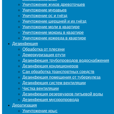
Уничтожение жуков древоточцев
Уничтожение муравьев
Уничтожение ос и гнёзд
Уничтожение шершней и их гнёзд
Уничтожение моли в квартире
Уничтожение мокриц в квартире
Уничтожение кожееда в квартире
Дезинфекция
Обработка от плесени
Демеркуризация ртути
Дезинфекция трубопроводов водоснабжения
Дезинфекция кондиционеров
Сан обработка транспортных средств
Дезинфекция помещения от туберкулеза
Дезинфекция систем вентиляции
Чистка вентиляции
Дезинфекция резервуаров питьевой воды
Дезинфекция мусоропровода
Дератизация
Уничтожение крыс