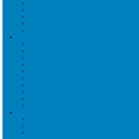
Уничтожение ос и гнёзд
Уничтожение шершней и их гнёзд
Уничтожение моли в квартире
Уничтожение мокриц в квартире
Уничтожение кожееда в квартире
Дезинфекция
Обработка от плесени
Демеркуризация ртути
Дезинфекция трубопроводов водоснабжения
Дезинфекция кондиционеров
Сан обработка транспортных средств
Дезинфекция помещения от туберкулеза
Дезинфекция систем вентиляции
Чистка вентиляции
Дезинфекция резервуаров питьевой воды
Дезинфекция мусоропровода
Дератизация
Уничтожение крыс
Уничтожение мышей
Уничтожение кротов