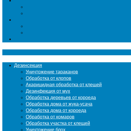
Гербицидная обработка
Покос травы
Уничтожение борщевика
Фумигация
Фумигация деревянных поддонов и паллет в М
Фумигация деревянной тары в Москве
Контакты
Дезинсекция
Уничтожение тараканов
Обработка от клопов
Акарицидная обработка от клещей
Дезинфекция от мух
Обработка деревьев от короеда
Обработка дома от жука-усача
Обработка дома от короеда
Обработка от комаров
Обработка участка от клещей
Уничтожение блох