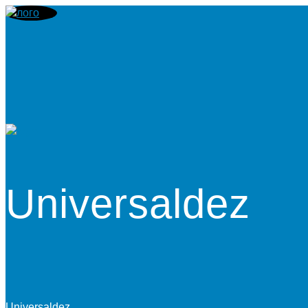
Universaldez
Universaldez