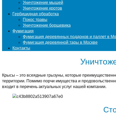
Уничтожение мышей
Уничтожение кротов
Гербицидная обработка
Покос травы
Уничтожение борщевика
Фумигация
Фумигация деревянных поддонов и паллет в М
Фумигация деревянной тары в Москве
Контакты
Уничтоже
Крысы – это всеядные грызуны, которые преимущественн
территории. Помимо порчи имущества и продовольственны
входит в перечень актуальных услуг нашей компании.
Сто