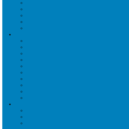
Уничтожение ос и гнёзд
Уничтожение шершней и их гнёзд
Уничтожение моли в квартире
Уничтожение мокриц в квартире
Уничтожение кожееда в квартире
Дезинфекция
Обработка от плесени
Демеркуризация ртути
Дезинфекция трубопроводов водоснабжения
Дезинфекция кондиционеров
Сан обработка транспортных средств
Дезинфекция помещения от туберкулеза
Дезинфекция систем вентиляции
Чистка вентиляции
Дезинфекция резервуаров питьевой воды
Дезинфекция мусоропровода
Дератизация
Уничтожение крыс
Уничтожение мышей
Уничтожение кротов