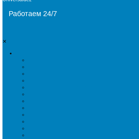
Работаем 24/7
✕
Дезинсекция
Уничтожение тараканов
Обработка от клопов
Акарицидная обработка от клещей
Дезинфекция от мух
Обработка деревьев от короеда
Обработка дома от жука-усача
Обработка дома от короеда
Обработка от комаров
Обработка участка от клещей
Уничтожение блох
Уничтожение жуков древоточцев
Уничтожение муравьев