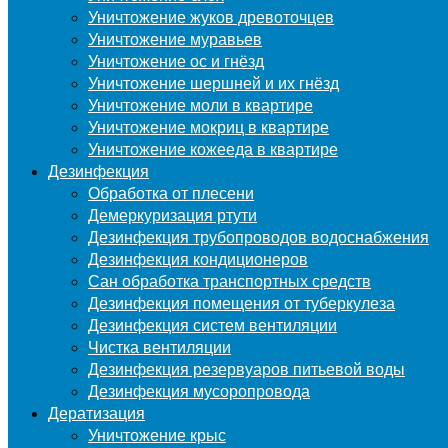
Уничтожение жуков древоточцев
Уничтожение муравьев
Уничтожение ос и гнёзд
Уничтожение шершней и их гнёзд
Уничтожение моли в квартире
Уничтожение мокриц в квартире
Уничтожение кожееда в квартире
Дезинфекция
Обработка от плесени
Демеркуризация ртути
Дезинфекция трубопроводов водоснабжения
Дезинфекция кондиционеров
Сан обработка транспортных средств
Дезинфекция помещения от туберкулеза
Дезинфекция систем вентиляции
Чистка вентиляции
Дезинфекция резервуаров питьевой воды
Дезинфекция мусоропровода
Дератизация
Уничтожение крыс