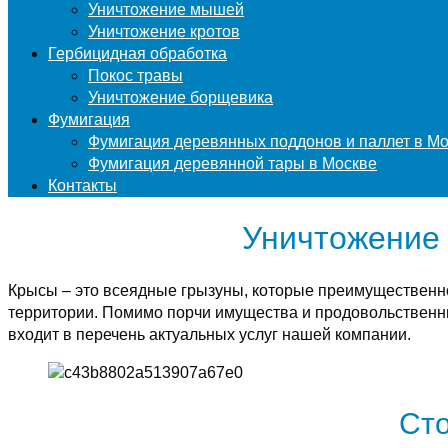
Уничтожение мышей
Уничтожение кротов
Гербицидная обработка
Покос травы
Уничтожение борщевика
Фумигация
Фумигация деревянных поддонов и паллет в М
Фумигация деревянной тары в Москве
Контакты
Уничтожение 
Крысы – это всеядные грызуны, которые преимущественн
территории. Помимо порчи имущества и продовольственны
входит в перечень актуальных услуг нашей компании.
Сто