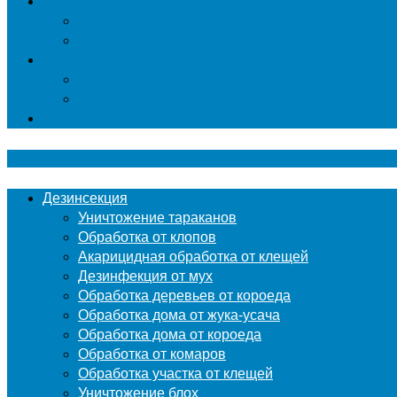
Гербицидная обработка
Покос травы
Уничтожение борщевика
Фумигация
Фумигация деревянных поддонов и паллет в М
Фумигация деревянной тары в Москве
Контакты
Дезинсекция
Уничтожение тараканов
Обработка от клопов
Акарицидная обработка от клещей
Дезинфекция от мух
Обработка деревьев от короеда
Обработка дома от жука-усача
Обработка дома от короеда
Обработка от комаров
Обработка участка от клещей
Уничтожение блох