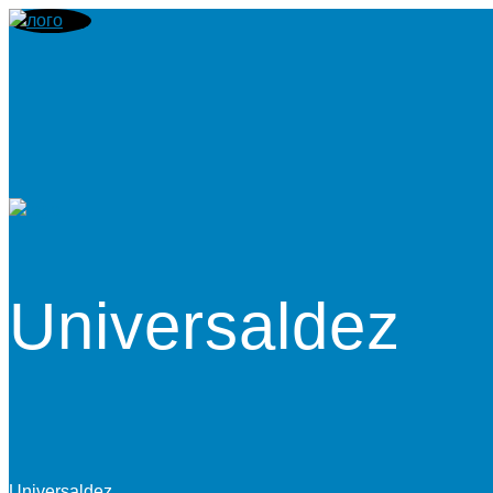
Universaldez
Universaldez