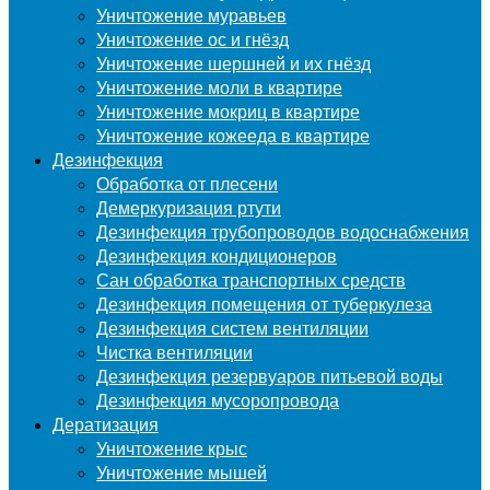
Уничтожение муравьев
Уничтожение ос и гнёзд
Уничтожение шершней и их гнёзд
Уничтожение моли в квартире
Уничтожение мокриц в квартире
Уничтожение кожееда в квартире
Дезинфекция
Обработка от плесени
Демеркуризация ртути
Дезинфекция трубопроводов водоснабжения
Дезинфекция кондиционеров
Сан обработка транспортных средств
Дезинфекция помещения от туберкулеза
Дезинфекция систем вентиляции
Чистка вентиляции
Дезинфекция резервуаров питьевой воды
Дезинфекция мусоропровода
Дератизация
Уничтожение крыс
Уничтожение мышей