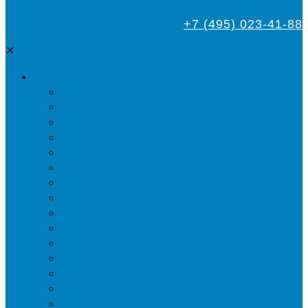
+7 (495) 023-41-88
✕
Дезинсекция
Уничтожение тараканов
Обработка от клопов
Акарицидная обработка от клещей
Дезинфекция от мух
Обработка деревьев от короеда
Обработка дома от жука-усача
Обработка дома от короеда
Обработка от комаров
Обработка участка от клещей
Уничтожение блох
Уничтожение жуков древоточцев
Уничтожение муравьев
Уничтожение ос и гнёзд
Уничтожение шершней и их гнёзд
Уничтожение моли в квартире