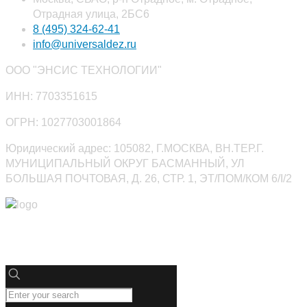
Отрадная улица, 2БС6
8 (495) 324-62-41
info@universaldez.ru
ООО "ЭНСИС ТЕХНОЛОГИИ"
ИНН: 7703351615
ОГРН: 1027703001864
Юридический адрес: 105082, Г.МОСКВА, ВН.ТЕР.Г.
МУНИЦИПАЛЬНЫЙ ОКРУГ БАСМАННЫЙ, УЛ
БОЛЬШАЯ ПОЧТОВАЯ, Д. 26, СТР. 1, ЭТ/ПОМ/КОМ 6/I/2
Юниверсалдез