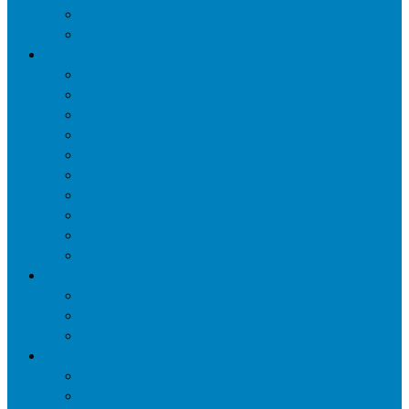
Уничтожение мокриц в квартире
Уничтожение кожееда в квартире
Дезинфекция
Обработка от плесени
Демеркуризация ртути
Дезинфекция трубопроводов водоснабжения
Дезинфекция кондиционеров
Сан обработка транспортных средств
Дезинфекция помещения от туберкулеза
Дезинфекция систем вентиляции
Чистка вентиляции
Дезинфекция резервуаров питьевой воды
Дезинфекция мусоропровода
Дератизация
Уничтожение крыс
Уничтожение мышей
Уничтожение кротов
Гербицидная обработка
Покос травы
Уничтожение борщевика