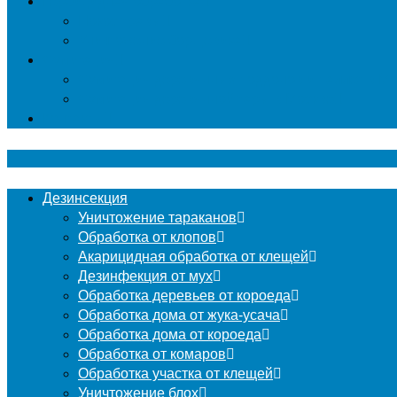
Гербицидная обработка
Покос травы
Уничтожение борщевика
Фумигация
Фумигация деревянных поддонов и паллет в М
Фумигация деревянной тары в Москве
Контакты
Дезинсекция
Уничтожение тараканов
Обработка от клопов
Акарицидная обработка от клещей
Дезинфекция от мух
Обработка деревьев от короеда
Обработка дома от жука-усача
Обработка дома от короеда
Обработка от комаров
Обработка участка от клещей
Уничтожение блох