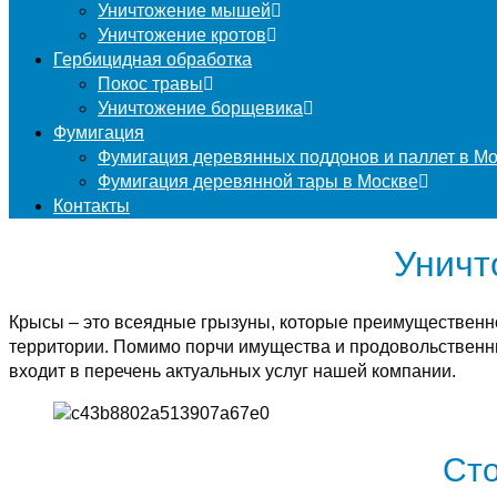
Уничтожение мышей
Уничтожение кротов
Гербицидная обработка
Покос травы
Уничтожение борщевика
Фумигация
Фумигация деревянных поддонов и паллет в М
Фумигация деревянной тары в Москве
Контакты
Уничт
Крысы – это всеядные грызуны, которые преимущественн
территории. Помимо порчи имущества и продовольственны
входит в перечень актуальных услуг нашей компании.
Сто