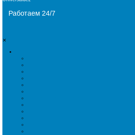
Работаем 24/7
✕
Дезинсекция
Уничтожение тараканов
Обработка от клопов
Акарицидная обработка от клещей
Дезинфекция от мух
Обработка деревьев от короеда
Обработка дома от жука-усача
Обработка дома от короеда
Обработка от комаров
Обработка участка от клещей
Уничтожение блох
Уничтожение жуков древоточцев
Уничтожение муравьев