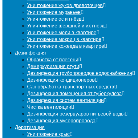
Уничтожение жуков древоточцев
Уничтожение муравьев
Уничтожение ос и гнёзд
Уничтожение шершней и их гнёзд
Уничтожение моли в квартире
Уничтожение мокриц в квартире
Уничтожение кожееда в квартире
Дезинфекция
Обработка от плесени
Демеркуризация ртути
Дезинфекция трубопроводов водоснабжения
Дезинфекция кондиционеров
Сан обработка транспортных средств
Дезинфекция помещения от туберкулеза
Дезинфекция систем вентиляции
Чистка вентиляции
Дезинфекция резервуаров питьевой воды
Дезинфекция мусоропровода
Дератизация
Уничтожение крыс