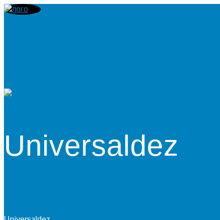
Universaldez
Universaldez