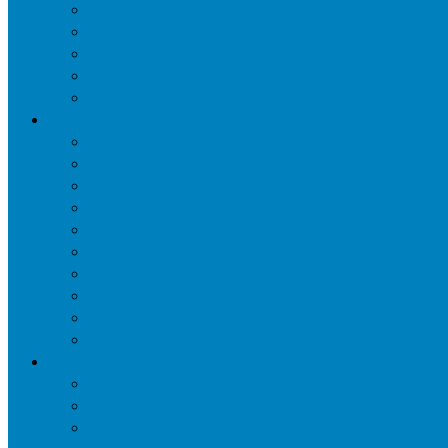
Уничтожение ос и гнёзд
Уничтожение шершней и их гнёзд
Уничтожение моли в квартире
Уничтожение мокриц в квартире
Уничтожение кожееда в квартире
Дезинфекция
Обработка от плесени
Демеркуризация ртути
Дезинфекция трубопроводов водоснабжения
Дезинфекция кондиционеров
Сан обработка транспортных средств
Дезинфекция помещения от туберкулеза
Дезинфекция систем вентиляции
Чистка вентиляции
Дезинфекция резервуаров питьевой воды
Дезинфекция мусоропровода
Дератизация
Уничтожение крыс
Уничтожение мышей
Уничтожение кротов