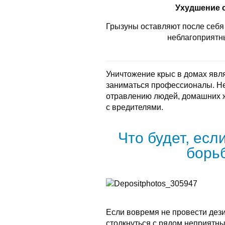
Ухудшение 
Грызуны оставляют после себя 
неблагоприятн
Уничтожение крыс в домах явл
заниматься профессионалы. Не
отравлению людей, домашних 
с вредителями.
Что будет, есл
борь
Если вовремя не провести дез
столкнуться с рядом неприятны