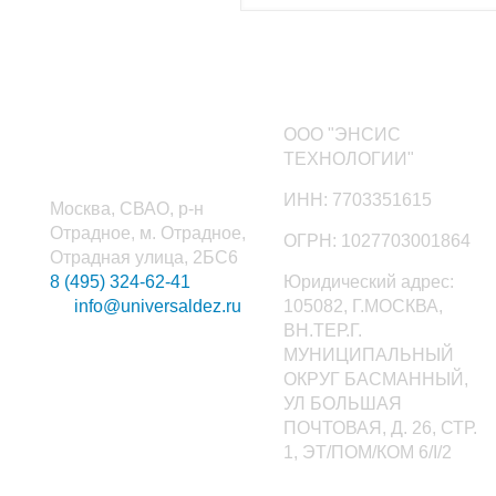
Наши контакты
ООО "ЭНСИС
ТЕХНОЛОГИИ"
ИНН: 7703351615
Москва, СВАО, р-н
Отрадное, м. Отрадное,
ОГРН: 1027703001864
Отрадная улица, 2БС6
8 (495) 324-62-41
Юридический адрес:
info@universaldez.ru
105082, Г.МОСКВА,
ВН.ТЕР.Г.
МУНИЦИПАЛЬНЫЙ
ОКРУГ БАСМАННЫЙ,
УЛ БОЛЬШАЯ
ПОЧТОВАЯ, Д. 26, СТР.
1, ЭТ/ПОМ/КОМ 6/I/2