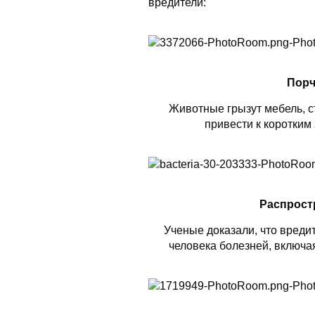
вредители:
Порч
Животные грызут мебель, ст
привести к коротким
Распрост
Ученые доказали, что вреди
человека болезней, включая