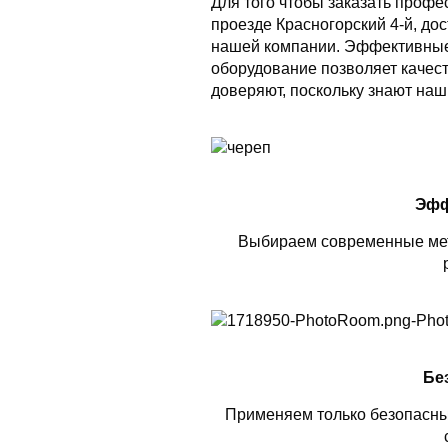
Для того чтобы заказать проф
проезде Красногорский 4-й, до
нашей компании. Эффективные
оборудование позволяет качес
доверяют, поскольку знают наш
Эфф
Выбираем современные мет
Бе
Применяем только безопасны