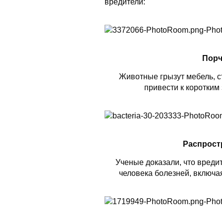
вредители:
Порч
Животные грызут мебель, ст
привести к коротким
Распрост
Ученые доказали, что вреди
человека болезней, включая