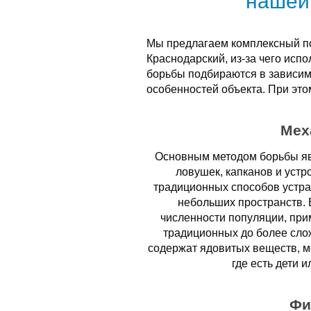
нашей
Мы предлагаем комплексный по
Краснодарский, из-за чего исп
борьбы подбираются в зависим
особенностей объекта. При это
Мех
Основным методом борьбы яв
ловушек, капканов и устр
традиционных способов устра
небольших пространств. 
численности популяции, при
традиционных до более сло
содержат ядовитых веществ, мо
где есть дети 
Фи