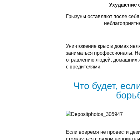
Ухудшение 
Грызуны оставляют после себя 
неблагоприятн
Уничтожение крыс в домах явл
заниматься профессионалы. Не
отравлению людей, домашних 
с вредителями.
Что будет, есл
борь
Если вовремя не провести дез
столкнуться с рядом неприятны