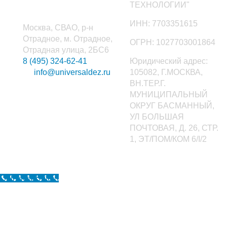
ТЕХНОЛОГИИ"
ИНН: 7703351615
Москва, СВАО, р-н
Отрадное, м. Отрадное,
ОГРН: 1027703001864
Отрадная улица, 2БС6
8 (495) 324-62-41
Юридический адрес:
info@universaldez.ru
105082, Г.МОСКВА,
ВН.ТЕР.Г.
МУНИЦИПАЛЬНЫЙ
ОКРУГ БАСМАННЫЙ,
УЛ БОЛЬШАЯ
ПОЧТОВАЯ, Д. 26, СТР.
1, ЭТ/ПОМ/КОМ 6/I/2
Call Now Button