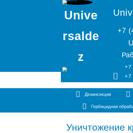
Univ
Unive
+7 (
rsalde
U
z
Раб
+7
+7
Дезинсекция
Гербицидная обраб
Уничтожение к