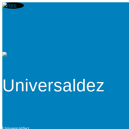
Universaldez
Universaldez