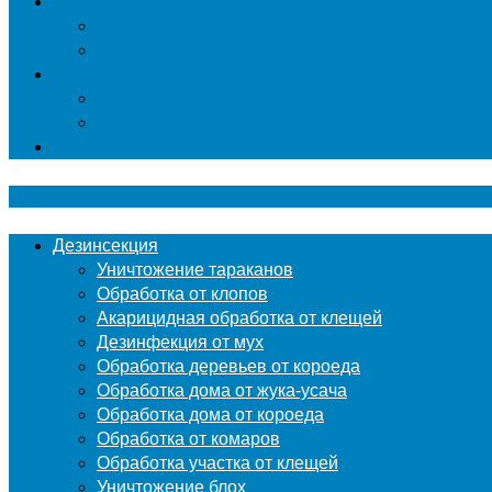
Гербицидная обработка
Покос травы
Уничтожение борщевика
Фумигация
Фумигация деревянных поддонов и паллет в М
Фумигация деревянной тары в Москве
Контакты
Дезинсекция
Уничтожение тараканов
Обработка от клопов
Акарицидная обработка от клещей
Дезинфекция от мух
Обработка деревьев от короеда
Обработка дома от жука-усача
Обработка дома от короеда
Обработка от комаров
Обработка участка от клещей
Уничтожение блох