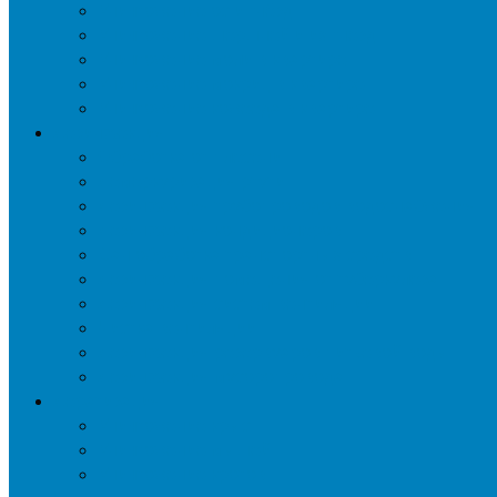
Уничтожение ос и гнёзд
Уничтожение шершней и их гнёзд
Уничтожение моли в квартире
Уничтожение мокриц в квартире
Уничтожение кожееда в квартире
Дезинфекция
Обработка от плесени
Демеркуризация ртути
Дезинфекция трубопроводов водоснабжения
Дезинфекция кондиционеров
Сан обработка транспортных средств
Дезинфекция помещения от туберкулеза
Дезинфекция систем вентиляции
Чистка вентиляции
Дезинфекция резервуаров питьевой воды
Дезинфекция мусоропровода
Дератизация
Уничтожение крыс
Уничтожение мышей
Уничтожение кротов