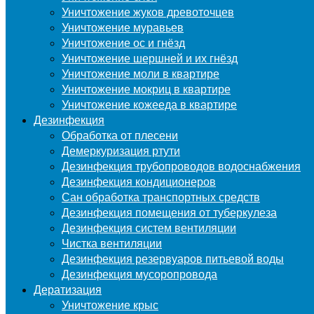
Уничтожение жуков древоточцев
Уничтожение муравьев
Уничтожение ос и гнёзд
Уничтожение шершней и их гнёзд
Уничтожение моли в квартире
Уничтожение мокриц в квартире
Уничтожение кожееда в квартире
Дезинфекция
Обработка от плесени
Демеркуризация ртути
Дезинфекция трубопроводов водоснабжения
Дезинфекция кондиционеров
Сан обработка транспортных средств
Дезинфекция помещения от туберкулеза
Дезинфекция систем вентиляции
Чистка вентиляции
Дезинфекция резервуаров питьевой воды
Дезинфекция мусоропровода
Дератизация
Уничтожение крыс