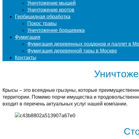
Уничтожение мышей
Уничтожение кротов
Гербицидная обработка
Покос травы
Уничтожение борщевика
Фумигация
Фумигация деревянных поддонов и паллет в М
Фумигация деревянной тары в Москве
Контакты
Уничтоже
Крысы – это всеядные грызуны, которые преимущественн
территории. Помимо порчи имущества и продовольственны
входит в перечень актуальных услуг нашей компании.
Сто