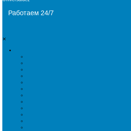
Работаем 24/7
✕
Дезинсекция
Уничтожение тараканов
Обработка от клопов
Акарицидная обработка от клещей
Дезинфекция от мух
Обработка деревьев от короеда
Обработка дома от жука-усача
Обработка дома от короеда
Обработка от комаров
Обработка участка от клещей
Уничтожение блох
Уничтожение жуков древоточцев
Уничтожение муравьев