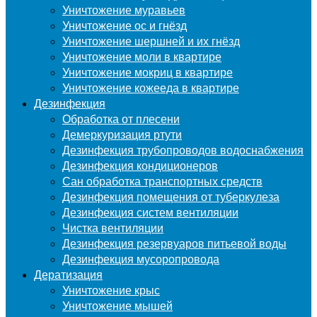
Уничтожение муравьев
Уничтожение ос и гнёзд
Уничтожение шершней и их гнёзд
Уничтожение моли в квартире
Уничтожение мокриц в квартире
Уничтожение кожееда в квартире
Дезинфекция
Обработка от плесени
Демеркуризация ртути
Дезинфекция трубопроводов водоснабжения
Дезинфекция кондиционеров
Сан обработка транспортных средств
Дезинфекция помещения от туберкулеза
Дезинфекция систем вентиляции
Чистка вентиляции
Дезинфекция резервуаров питьевой воды
Дезинфекция мусоропровода
Дератизация
Уничтожение крыс
Уничтожение мышей