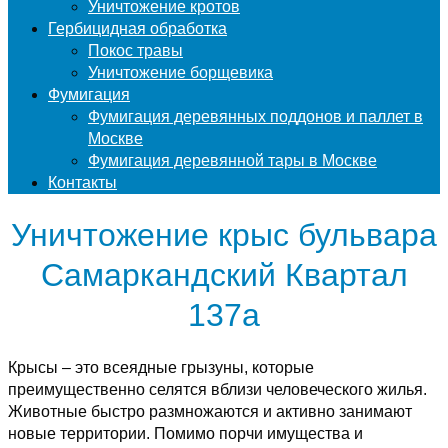
Уничтожение кротов
Гербицидная обработка
Покос травы
Уничтожение борщевика
Фумигация
Фумигация деревянных поддонов и паллет в
Москве
Фумигация деревянной тары в Москве
Контакты
Уничтожение крыс бульвара
Самаркандский Квартал
137а
Крысы – это всеядные грызуны, которые
преимущественно селятся вблизи человеческого жилья.
Животные быстро размножаются и активно занимают
новые территории. Помимо порчи имущества и