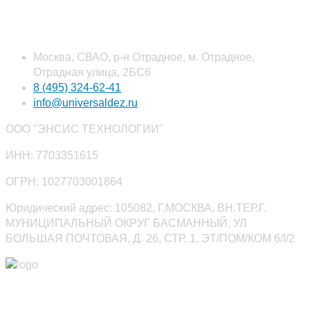
Наши контакты
Москва, СВАО, р-н Отрадное, м. Отрадное,
Отрадная улица, 2БС6
8 (495) 324-62-41
info@universaldez.ru
ООО "ЭНСИС ТЕХНОЛОГИИ"
ИНН: 7703351615
ОГРН: 1027703001864
Юридический адрес: 105082, Г.МОСКВА, ВН.ТЕР.Г.
МУНИЦИПАЛЬНЫЙ ОКРУГ БАСМАННЫЙ, УЛ
БОЛЬШАЯ ПОЧТОВАЯ, Д. 26, СТР. 1, ЭТ/ПОМ/КОМ 6/I/2
Юниверсалдез