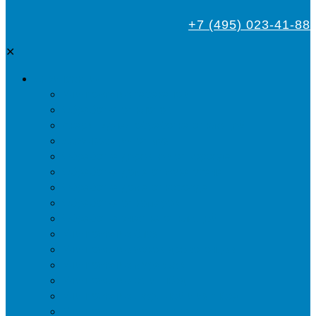
+7 (495) 023-41-88
✕
Дезинсекция
Уничтожение тараканов
Обработка от клопов
Акарицидная обработка от клещей
Дезинфекция от мух
Обработка деревьев от короеда
Обработка дома от жука-усача
Обработка дома от короеда
Обработка от комаров
Обработка участка от клещей
Уничтожение блох
Уничтожение жуков древоточцев
Уничтожение муравьев
Уничтожение ос и гнёзд
Уничтожение шершней и их гнёзд
Уничтожение моли в квартире