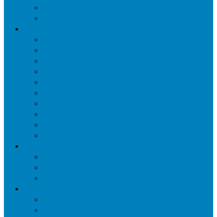
Уничтожение мокриц в квартире
Уничтожение кожееда в квартире
Дезинфекция
Обработка от плесени
Демеркуризация ртути
Дезинфекция трубопроводов водоснабжения
Дезинфекция кондиционеров
Сан обработка транспортных средств
Дезинфекция помещения от туберкулеза
Дезинфекция систем вентиляции
Чистка вентиляции
Дезинфекция резервуаров питьевой воды
Дезинфекция мусоропровода
Дератизация
Уничтожение крыс
Уничтожение мышей
Уничтожение кротов
Гербицидная обработка
Покос травы
Уничтожение борщевика