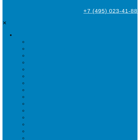
+7 (495) 023-41-88
✕
Дезинсекция
Уничтожение тараканов
Обработка от клопов
Акарицидная обработка от клещей
Дезинфекция от мух
Обработка деревьев от короеда
Обработка дома от жука-усача
Обработка дома от короеда
Обработка от комаров
Обработка участка от клещей
Уничтожение блох
Уничтожение жуков древоточцев
Уничтожение муравьев
Уничтожение ос и гнёзд
Уничтожение шершней и их гнёзд
Уничтожение моли в квартире