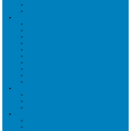
Уничтожение мокриц в квартире
Уничтожение кожееда в квартире
Дезинфекция
Обработка от плесени
Демеркуризация ртути
Дезинфекция трубопроводов водоснабжения
Дезинфекция кондиционеров
Сан обработка транспортных средств
Дезинфекция помещения от туберкулеза
Дезинфекция систем вентиляции
Чистка вентиляции
Дезинфекция резервуаров питьевой воды
Дезинфекция мусоропровода
Дератизация
Уничтожение крыс
Уничтожение мышей
Уничтожение кротов
Гербицидная обработка
Покос травы
Уничтожение борщевика