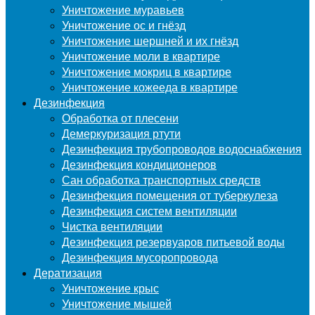
Уничтожение муравьев
Уничтожение ос и гнёзд
Уничтожение шершней и их гнёзд
Уничтожение моли в квартире
Уничтожение мокриц в квартире
Уничтожение кожееда в квартире
Дезинфекция
Обработка от плесени
Демеркуризация ртути
Дезинфекция трубопроводов водоснабжения
Дезинфекция кондиционеров
Сан обработка транспортных средств
Дезинфекция помещения от туберкулеза
Дезинфекция систем вентиляции
Чистка вентиляции
Дезинфекция резервуаров питьевой воды
Дезинфекция мусоропровода
Дератизация
Уничтожение крыс
Уничтожение мышей