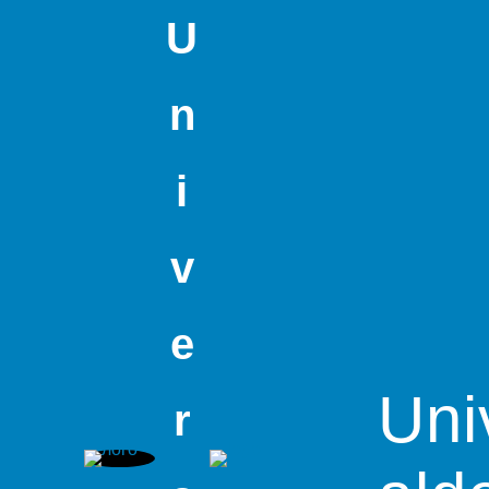
U
n
i
v
e
Uni
r