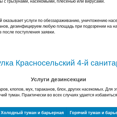
бы с грызунами, насекомыми, плесенью или вирусами.
-й оказывает услуги по обеззараживанию, уничтожению нас
аканов, дезинфицируем любую площадь при подозрении на н
в после поступления заявки.
улка Красносельский 4-й санит
Услуги дезинсекции
в, клопов, мух, тараканов, блох, других насекомых. Для э
чий туман. Практически во всех случаях удается избавиться
Холодный туман и барьерная
Горячий туман и барь