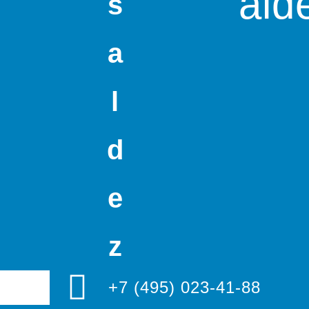
ald
s
a
l
d
e
z
+7 (495) 023-41-88