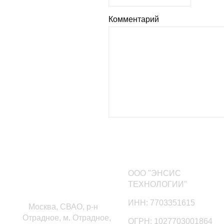
Комментарий
Наши контакты
ООО "ЭНСИС
ТЕХНОЛОГИИ"
ИНН: 7703351615
Москва, СВАО, р-н
Отрадное, м. Отрадное,
ОГРН: 1027703001864