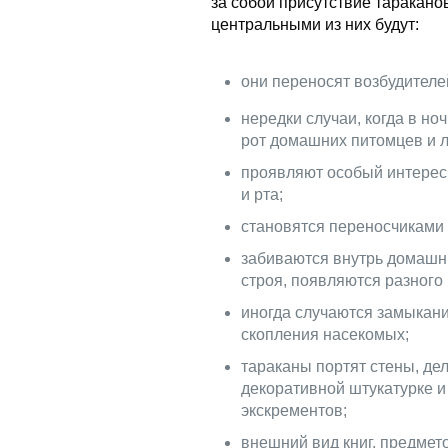
за собой присутствие таракано
центральными из них будут:
они переносят возбудителе
нередки случаи, когда в но
рот домашних питомцев и 
проявляют особый интерес 
и рта;
становятся переносчиками 
забиваются внутрь домашни
строя, появляются разного
иногда случаются замыкани
скопления насекомых;
тараканы портят стены, дел
декоративной штукатурке и
экскрементов;
внешний вид книг, предмет