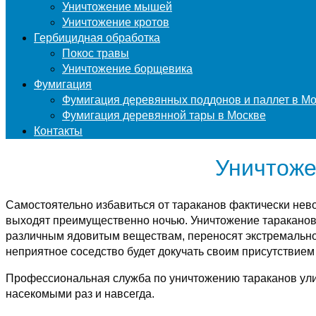
Уничтожение мышей
Уничтожение кротов
Гербицидная обработка
Покос травы
Уничтожение борщевика
Фумигация
Фумигация деревянных поддонов и паллет в М
Фумигация деревянной тары в Москве
Контакты
Уничтоже
Самостоятельно избавиться от тараканов фактически нево
выходят преимущественно ночью. Уничтожение тараканов 
различным ядовитым веществам, переносят экстремально 
неприятное соседство будет докучать своим присутствием
Профессиональная служба по уничтожению тараканов улиц
насекомыми раз и навсегда.