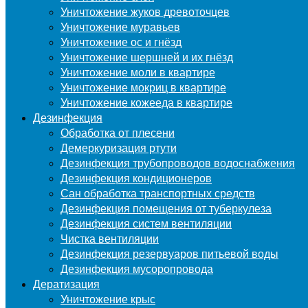
Уничтожение жуков древоточцев
Уничтожение муравьев
Уничтожение ос и гнёзд
Уничтожение шершней и их гнёзд
Уничтожение моли в квартире
Уничтожение мокриц в квартире
Уничтожение кожееда в квартире
Дезинфекция
Обработка от плесени
Демеркуризация ртути
Дезинфекция трубопроводов водоснабжения
Дезинфекция кондиционеров
Сан обработка транспортных средств
Дезинфекция помещения от туберкулеза
Дезинфекция систем вентиляции
Чистка вентиляции
Дезинфекция резервуаров питьевой воды
Дезинфекция мусоропровода
Дератизация
Уничтожение крыс