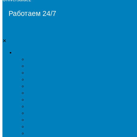
Работаем 24/7
✕
Дезинсекция
Уничтожение тараканов
Обработка от клопов
Акарицидная обработка от клещей
Дезинфекция от мух
Обработка деревьев от короеда
Обработка дома от жука-усача
Обработка дома от короеда
Обработка от комаров
Обработка участка от клещей
Уничтожение блох
Уничтожение жуков древоточцев
Уничтожение муравьев