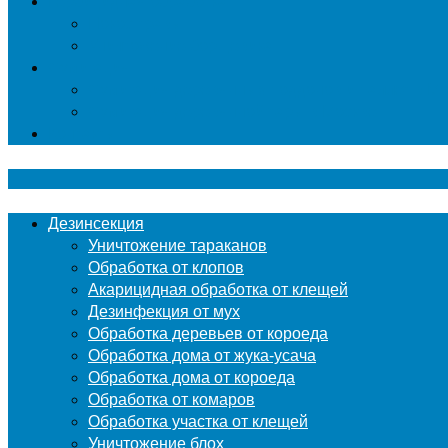
Гербицидная обработка
Покос травы
Уничтожение борщевика
Фумигация
Фумигация деревянных поддонов и паллет в М
Фумигация деревянной тары в Москве
Контакты
Дезинсекция
Уничтожение тараканов
Обработка от клопов
Акарицидная обработка от клещей
Дезинфекция от мух
Обработка деревьев от короеда
Обработка дома от жука-усача
Обработка дома от короеда
Обработка от комаров
Обработка участка от клещей
Уничтожение блох