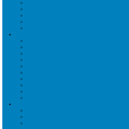
Уничтожение ос и гнёзд
Уничтожение шершней и их гнёзд
Уничтожение моли в квартире
Уничтожение мокриц в квартире
Уничтожение кожееда в квартире
Дезинфекция
Обработка от плесени
Демеркуризация ртути
Дезинфекция трубопроводов водоснабжения
Дезинфекция кондиционеров
Сан обработка транспортных средств
Дезинфекция помещения от туберкулеза
Дезинфекция систем вентиляции
Чистка вентиляции
Дезинфекция резервуаров питьевой воды
Дезинфекция мусоропровода
Дератизация
Уничтожение крыс
Уничтожение мышей
Уничтожение кротов