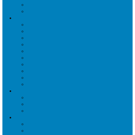
Уничтожение мокриц в квартире
Уничтожение кожееда в квартире
Дезинфекция
Обработка от плесени
Демеркуризация ртути
Дезинфекция трубопроводов водоснабжения
Дезинфекция кондиционеров
Сан обработка транспортных средств
Дезинфекция помещения от туберкулеза
Дезинфекция систем вентиляции
Чистка вентиляции
Дезинфекция резервуаров питьевой воды
Дезинфекция мусоропровода
Дератизация
Уничтожение крыс
Уничтожение мышей
Уничтожение кротов
Гербицидная обработка
Покос травы
Уничтожение борщевика