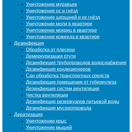
Уничтожение муравьев
Уничтожение ос и гнёзд
Уничтожение шершней и их гнёзд
Уничтожение моли в квартире
Уничтожение мокриц в квартире
Уничтожение кожееда в квартире
Дезинфекция
Обработка от плесени
Демеркуризация ртути
Дезинфекция трубопроводов водоснабжения
Дезинфекция кондиционеров
Сан обработка транспортных средств
Дезинфекция помещения от туберкулеза
Дезинфекция систем вентиляции
Чистка вентиляции
Дезинфекция резервуаров питьевой воды
Дезинфекция мусоропровода
Дератизация
Уничтожение крыс
Уничтожение мышей