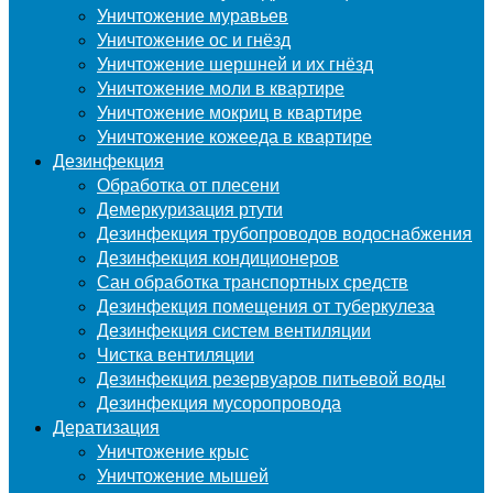
Уничтожение муравьев
Уничтожение ос и гнёзд
Уничтожение шершней и их гнёзд
Уничтожение моли в квартире
Уничтожение мокриц в квартире
Уничтожение кожееда в квартире
Дезинфекция
Обработка от плесени
Демеркуризация ртути
Дезинфекция трубопроводов водоснабжения
Дезинфекция кондиционеров
Сан обработка транспортных средств
Дезинфекция помещения от туберкулеза
Дезинфекция систем вентиляции
Чистка вентиляции
Дезинфекция резервуаров питьевой воды
Дезинфекция мусоропровода
Дератизация
Уничтожение крыс
Уничтожение мышей