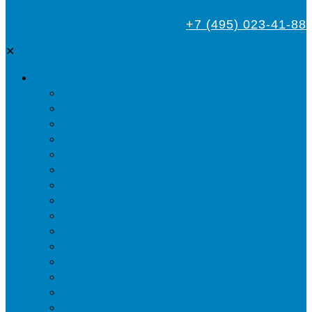
+7 (495) 023-41-88
✕
Дезинсекция
Уничтожение тараканов
Обработка от клопов
Акарицидная обработка от клещей
Дезинфекция от мух
Обработка деревьев от короеда
Обработка дома от жука-усача
Обработка дома от короеда
Обработка от комаров
Обработка участка от клещей
Уничтожение блох
Уничтожение жуков древоточцев
Уничтожение муравьев
Уничтожение ос и гнёзд
Уничтожение шершней и их гнёзд
Уничтожение моли в квартире