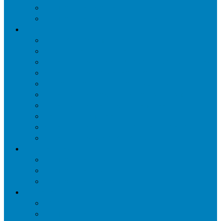
Уничтожение мокриц в квартире
Уничтожение кожееда в квартире
Дезинфекция
Обработка от плесени
Демеркуризация ртути
Дезинфекция трубопроводов водоснабжения
Дезинфекция кондиционеров
Сан обработка транспортных средств
Дезинфекция помещения от туберкулеза
Дезинфекция систем вентиляции
Чистка вентиляции
Дезинфекция резервуаров питьевой воды
Дезинфекция мусоропровода
Дератизация
Уничтожение крыс
Уничтожение мышей
Уничтожение кротов
Гербицидная обработка
Покос травы
Уничтожение борщевика