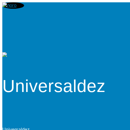
Universaldez
Universaldez