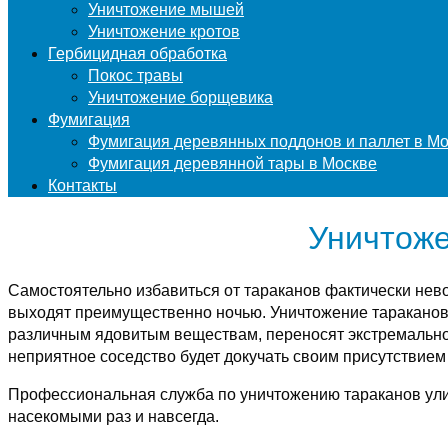
Уничтожение мышей
Уничтожение кротов
Гербицидная обработка
Покос травы
Уничтожение борщевика
Фумигация
Фумигация деревянных поддонов и паллет в М
Фумигация деревянной тары в Москве
Контакты
Уничтоже
Самостоятельно избавиться от тараканов фактически нево
выходят преимущественно ночью. Уничтожение тараканов 
различным ядовитым веществам, переносят экстремально 
неприятное соседство будет докучать своим присутствием
Профессиональная служба по уничтожению тараканов улиц
насекомыми раз и навсегда.