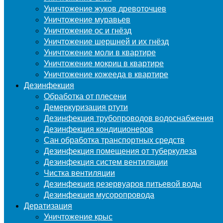
Уничтожение жуков древоточцев
Уничтожение муравьев
Уничтожение ос и гнёзд
Уничтожение шершней и их гнёзд
Уничтожение моли в квартире
Уничтожение мокриц в квартире
Уничтожение кожееда в квартире
Дезинфекция
Обработка от плесени
Демеркуризация ртути
Дезинфекция трубопроводов водоснабжения
Дезинфекция кондиционеров
Сан обработка транспортных средств
Дезинфекция помещения от туберкулеза
Дезинфекция систем вентиляции
Чистка вентиляции
Дезинфекция резервуаров питьевой воды
Дезинфекция мусоропровода
Дератизация
Уничтожение крыс