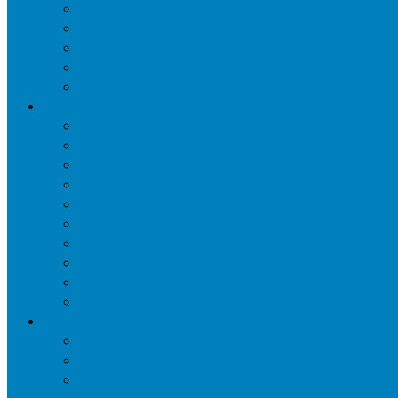
Уничтожение ос и гнёзд
Уничтожение шершней и их гнёзд
Уничтожение моли в квартире
Уничтожение мокриц в квартире
Уничтожение кожееда в квартире
Дезинфекция
Обработка от плесени
Демеркуризация ртути
Дезинфекция трубопроводов водоснабжения
Дезинфекция кондиционеров
Сан обработка транспортных средств
Дезинфекция помещения от туберкулеза
Дезинфекция систем вентиляции
Чистка вентиляции
Дезинфекция резервуаров питьевой воды
Дезинфекция мусоропровода
Дератизация
Уничтожение крыс
Уничтожение мышей
Уничтожение кротов