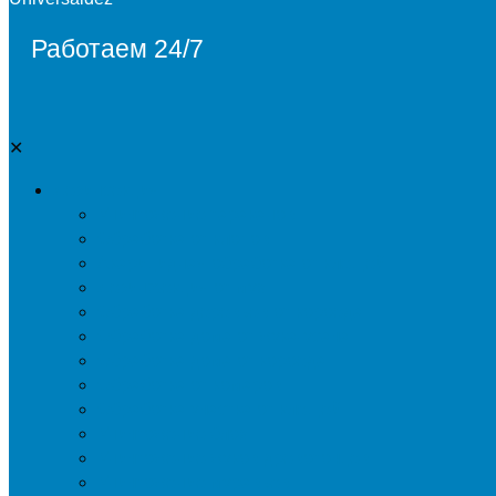
Работаем 24/7
✕
Дезинсекция
Уничтожение тараканов
Обработка от клопов
Акарицидная обработка от клещей
Дезинфекция от мух
Обработка деревьев от короеда
Обработка дома от жука-усача
Обработка дома от короеда
Обработка от комаров
Обработка участка от клещей
Уничтожение блох
Уничтожение жуков древоточцев
Уничтожение муравьев