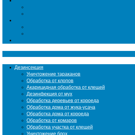
Гербицидная обработка
Покос травы
Уничтожение борщевика
Фумигация
Фумигация деревянных поддонов и паллет в М
Фумигация деревянной тары в Москве
Контакты
Дезинсекция
Уничтожение тараканов
Обработка от клопов
Акарицидная обработка от клещей
Дезинфекция от мух
Обработка деревьев от короеда
Обработка дома от жука-усача
Обработка дома от короеда
Обработка от комаров
Обработка участка от клещей
Уничтожение блох