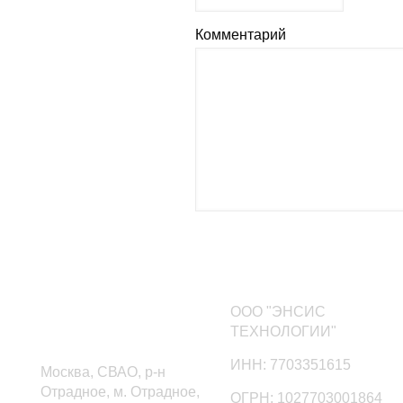
Комментарий
Наши контакты
ООО "ЭНСИС
ТЕХНОЛОГИИ"
ИНН: 7703351615
Москва, СВАО, р-н
Отрадное, м. Отрадное,
ОГРН: 1027703001864