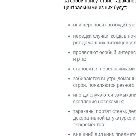
за собой присутствие таракано
центральными из них будут:
они переносят возбудителе
нередки случаи, когда в но
рот домашних питомцев и 
проявляют особый интерес 
и рта;
становятся переносчиками 
забиваются внутрь домашни
строя, появляются разного
иногда случаются замыкани
скопления насекомых;
тараканы портят стены, дел
декоративной штукатурке и
экскрементов;
внешний вид книг, предмет