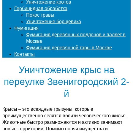
Уничтожение кротов
Гербицидная обработка
Покос травы
Уничтожение борщевика
Фумигация
Фумигация деревянных поддонов и паллет в
Москве
Фумигация деревянной тары в Москве
Контакты
Уничтожение крыс на
переулке Звенигородский 2-
й
Крысы – это всеядные грызуны, которые
преимущественно селятся вблизи человеческого жилья.
Животные быстро размножаются и активно занимают
новые территории. Помимо порчи имущества и