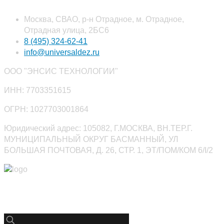
Москва, СВАО, р-н Отрадное, м. Отрадное,
Отрадная улица, 2БС6
8 (495) 324-62-41
info@universaldez.ru
ООО "ЭНСИС ТЕХНОЛОГИИ"
ИНН: 7703351615
ОГРН: 1027703001864
Юридический адрес: 105082, Г.МОСКВА, ВН.ТЕР.Г.
МУНИЦИПАЛЬНЫЙ ОКРУГ БАСМАННЫЙ, УЛ
БОЛЬШАЯ ПОЧТОВАЯ, Д. 26, СТР. 1, ЭТ/ПОМ/КОМ 6/I/2
Юниверсалдез