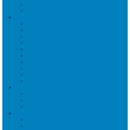
Уничтожение мокриц в квартире
Уничтожение кожееда в квартире
Дезинфекция
Обработка от плесени
Демеркуризация ртути
Дезинфекция трубопроводов водоснабжения
Дезинфекция кондиционеров
Сан обработка транспортных средств
Дезинфекция помещения от туберкулеза
Дезинфекция систем вентиляции
Чистка вентиляции
Дезинфекция резервуаров питьевой воды
Дезинфекция мусоропровода
Дератизация
Уничтожение крыс
Уничтожение мышей
Уничтожение кротов
Гербицидная обработка
Покос травы
Уничтожение борщевика