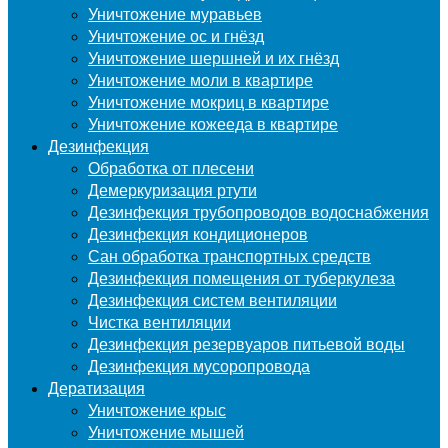
Уничтожение муравьев
Уничтожение ос и гнёзд
Уничтожение шершней и их гнёзд
Уничтожение моли в квартире
Уничтожение мокриц в квартире
Уничтожение кожееда в квартире
Дезинфекция
Обработка от плесени
Демеркуризация ртути
Дезинфекция трубопроводов водоснабжения
Дезинфекция кондиционеров
Сан обработка транспортных средств
Дезинфекция помещения от туберкулеза
Дезинфекция систем вентиляции
Чистка вентиляции
Дезинфекция резервуаров питьевой воды
Дезинфекция мусоропровода
Дератизация
Уничтожение крыс
Уничтожение мышей