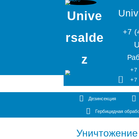
Univ
Unive
+7 (
rsalde
U
z
Раб
+7
+7
Дезинсекция
Гербицидная обраб
Уничтожение 