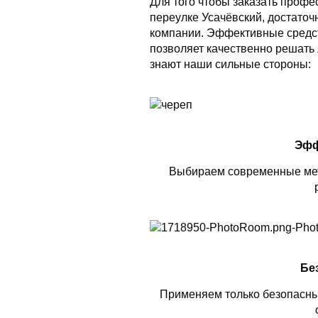
Для того чтобы заказать проф
переулке Усачёвский, достаточ
компании. Эффективные средс
позволяет качественно решать 
знают наши сильные стороны:
Эфф
Выбираем современные мет
Бе
Применяем только безопасны