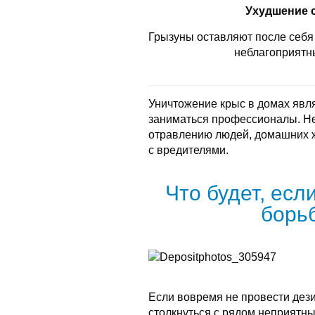
Ухудшение 
Грызуны оставляют после себя 
неблагоприятн
Уничтожение крыс в домах явл
заниматься профессионалы. Не
отравлению людей, домашних 
с вредителями.
Что будет, есл
борь
Если вовремя не провести дез
столкнуться с рядом неприятны