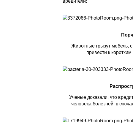
вредители:
Порч
Животные грызут мебель, ст
привести к коротким
Распрост
Ученые доказали, что вреди
человека болезней, включая