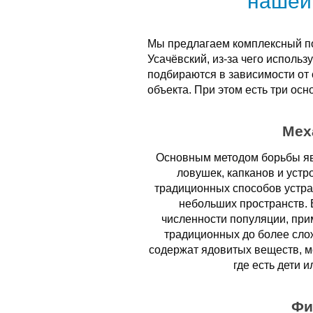
нашей
Мы предлагаем комплексный по
Усачёвский, из-за чего исполь
подбираются в зависимости от
объекта. При этом есть три осн
Мех
Основным методом борьбы яв
ловушек, капканов и устр
традиционных способов устра
небольших пространств. 
численности популяции, при
традиционных до более сло
содержат ядовитых веществ, мо
где есть дети 
Фи