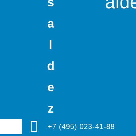
ald
s
a
l
d
e
z
+7 (495) 023-41-88