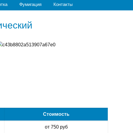
отка
Фумигация
Контакты
ический
Стоимость
от 750 руб