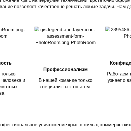
чтожение крыс на переулке Технический, достаточно оформи
ание позволяет качественно решать любые задачи. Нам до
ность
Конфиде
Профессионализм
 только
Работаем т
 человека и
В нашей команде только
узнает о 
ивотных
специалисты с опытом.
ва.
профессиональное уничтожение крыс в жилых, коммерчески