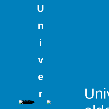
U
n
i
v
e
Uni
r