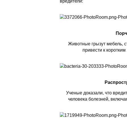
вредители:
Порч
Животные грызут мебель, ст
привести к коротким
Распрост
Ученые доказали, что вреди
человека болезней, включая