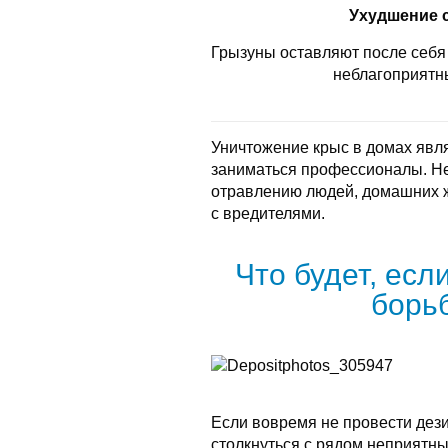
Ухудшение 
Грызуны оставляют после себя 
неблагоприятн
Уничтожение крыс в домах явл
заниматься профессионалы. Не
отравлению людей, домашних 
с вредителями.
Что будет, есл
борь
Если вовремя не провести дез
столкнуться с рядом неприятны