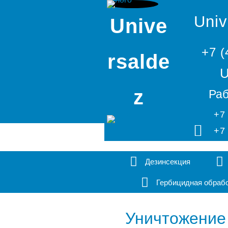
Univ
Unive
+7 (
rsalde
U
z
Раб
+7
+7
Дезинсекция
Гербицидная обраб
Уничтожение 