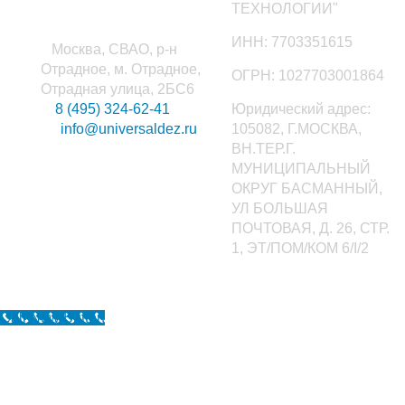
ТЕХНОЛОГИИ"
ИНН: 7703351615
Москва, СВАО, р-н
Отрадное, м. Отрадное,
ОГРН: 1027703001864
Отрадная улица, 2БС6
8 (495) 324-62-41
Юридический адрес:
info@universaldez.ru
105082, Г.МОСКВА,
ВН.ТЕР.Г.
МУНИЦИПАЛЬНЫЙ
ОКРУГ БАСМАННЫЙ,
УЛ БОЛЬШАЯ
ПОЧТОВАЯ, Д. 26, СТР.
1, ЭТ/ПОМ/КОМ 6/I/2
Call Now Button