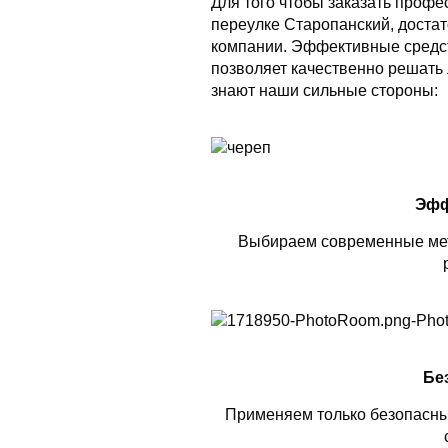
Для того чтобы заказать проф
переулке Старопанский, достат
компании. Эффективные средс
позволяет качественно решать 
знают наши сильные стороны:
Эфф
Выбираем современные мет
Бе
Применяем только безопасны