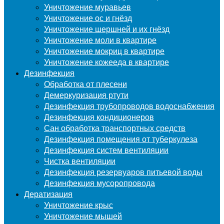
Уничтожение муравьев
Уничтожение ос и гнёзд
Уничтожение шершней и их гнёзд
Уничтожение моли в квартире
Уничтожение мокриц в квартире
Уничтожение кожееда в квартире
Дезинфекция
Обработка от плесени
Демеркуризация ртути
Дезинфекция трубопроводов водоснабжения
Дезинфекция кондиционеров
Сан обработка транспортных средств
Дезинфекция помещения от туберкулеза
Дезинфекция систем вентиляции
Чистка вентиляции
Дезинфекция резервуаров питьевой воды
Дезинфекция мусоропровода
Дератизация
Уничтожение крыс
Уничтожение мышей