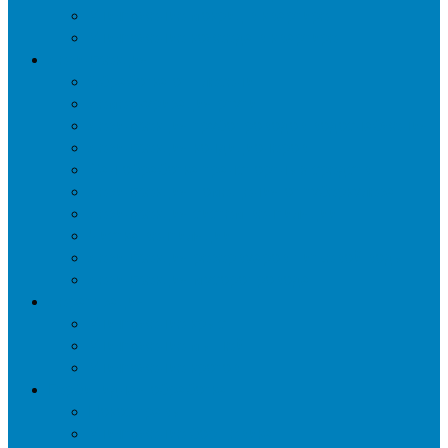
Уничтожение мокриц в квартире
Уничтожение кожееда в квартире
Дезинфекция
Обработка от плесени
Демеркуризация ртути
Дезинфекция трубопроводов водоснабжения
Дезинфекция кондиционеров
Сан обработка транспортных средств
Дезинфекция помещения от туберкулеза
Дезинфекция систем вентиляции
Чистка вентиляции
Дезинфекция резервуаров питьевой воды
Дезинфекция мусоропровода
Дератизация
Уничтожение крыс
Уничтожение мышей
Уничтожение кротов
Гербицидная обработка
Покос травы
Уничтожение борщевика