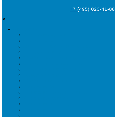
+7 (495) 023-41-88
✕
Дезинсекция
Уничтожение тараканов
Обработка от клопов
Акарицидная обработка от клещей
Дезинфекция от мух
Обработка деревьев от короеда
Обработка дома от жука-усача
Обработка дома от короеда
Обработка от комаров
Обработка участка от клещей
Уничтожение блох
Уничтожение жуков древоточцев
Уничтожение муравьев
Уничтожение ос и гнёзд
Уничтожение шершней и их гнёзд
Уничтожение моли в квартире