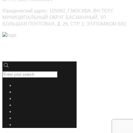
Юридический адрес: 105082, Г.МОСКВА, ВН.ТЕР.Г.
МУНИЦИПАЛЬНЫЙ ОКРУГ БАСМАННЫЙ, УЛ
БОЛЬШАЯ ПОЧТОВАЯ, Д. 26, СТР. 1, ЭТ/ПОМ/КОМ 6/I/2
Юниверсалдез