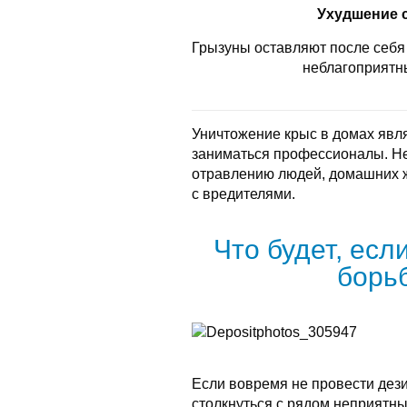
Ухудшение 
Грызуны оставляют после себя 
неблагоприятн
Уничтожение крыс в домах явл
заниматься профессионалы. Не
отравлению людей, домашних 
с вредителями.
Что будет, есл
борь
Если вовремя не провести дез
столкнуться с рядом неприятны