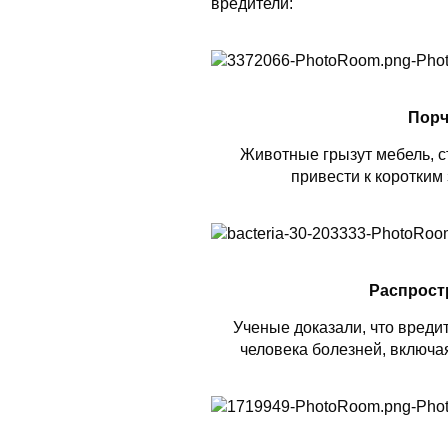
вредители:
Порч
Животные грызут мебель, ст
привести к коротким
Распрост
Ученые доказали, что вреди
человека болезней, включая