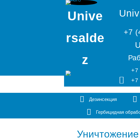
Univ
Unive
+7 (
rsalde
U
z
Раб
+7
+7
Дезинсекция
Гербицидная обраб
Уничтожение 