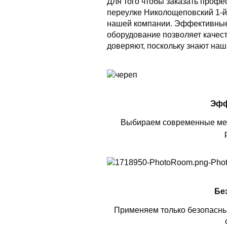
Для того чтобы заказать проф
переулке Николощеповский 1-й,
нашей компании. Эффективные
оборудование позволяет качес
доверяют, поскольку знают наш
Эфф
Выбираем современные мет
Бе
Применяем только безопасны