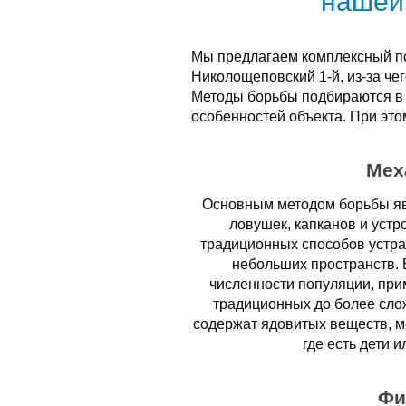
нашей
Мы предлагаем комплексный по
Николощеповский 1-й, из-за че
Методы борьбы подбираются в 
особенностей объекта. При это
Мех
Основным методом борьбы яв
ловушек, капканов и устр
традиционных способов устра
небольших пространств. 
численности популяции, при
традиционных до более сло
содержат ядовитых веществ, мо
где есть дети 
Фи