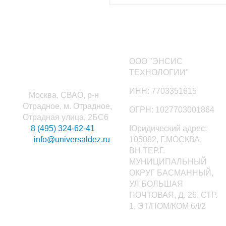
Наши контакты
ООО "ЭНСИС
ТЕХНОЛОГИИ"
ИНН: 7703351615
Москва, СВАО, р-н
Отрадное, м. Отрадное,
ОГРН: 1027703001864
Отрадная улица, 2БС6
8 (495) 324-62-41
Юридический адрес:
info@universaldez.ru
105082, Г.МОСКВА,
ВН.ТЕР.Г.
МУНИЦИПАЛЬНЫЙ
ОКРУГ БАСМАННЫЙ,
УЛ БОЛЬШАЯ
ПОЧТОВАЯ, Д. 26, СТР.
1, ЭТ/ПОМ/КОМ 6/I/2