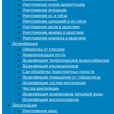
Уничтожение жуков древоточцев
Уничтожение муравьев
Уничтожение ос и гнёзд
Уничтожение шершней и их гнёзд
Уничтожение моли в квартире
Уничтожение мокриц в квартире
Уничтожение кожееда в квартире
Дезинфекция
Обработка от плесени
Демеркуризация ртути
Дезинфекция трубопроводов водоснабжения
Дезинфекция кондиционеров
Сан обработка транспортных средств
Дезинфекция помещения от туберкулеза
Дезинфекция систем вентиляции
Чистка вентиляции
Дезинфекция резервуаров питьевой воды
Дезинфекция мусоропровода
Дератизация
Уничтожение крыс