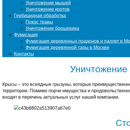
Уничтожение мышей
Уничтожение кротов
Гербицидная обработка
Покос травы
Уничтожение борщевика
Фумигация
Фумигация деревянных поддонов и паллет в М
Фумигация деревянной тары в Москве
Контакты
Уничтожение 
Крысы – это всеядные грызуны, которые преимущественн
территории. Помимо порчи имущества и продовольственны
входит в перечень актуальных услуг нашей компании.
Сто