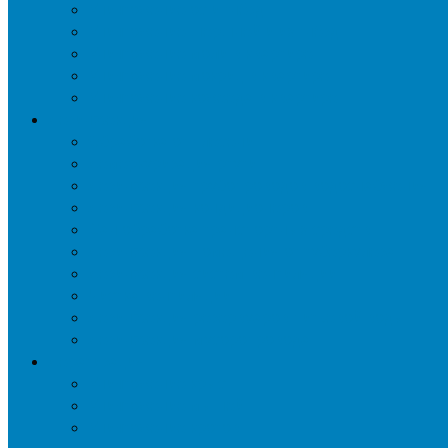
Уничтожение ос и гнёзд
Уничтожение шершней и их гнёзд
Уничтожение моли в квартире
Уничтожение мокриц в квартире
Уничтожение кожееда в квартире
Дезинфекция
Обработка от плесени
Демеркуризация ртути
Дезинфекция трубопроводов водоснабжения
Дезинфекция кондиционеров
Сан обработка транспортных средств
Дезинфекция помещения от туберкулеза
Дезинфекция систем вентиляции
Чистка вентиляции
Дезинфекция резервуаров питьевой воды
Дезинфекция мусоропровода
Дератизация
Уничтожение крыс
Уничтожение мышей
Уничтожение кротов