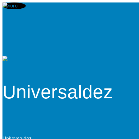
Universaldez
Universaldez