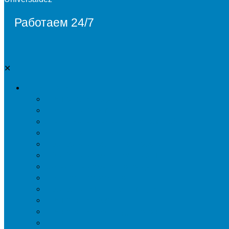
Работаем 24/7
✕
Дезинсекция
Уничтожение тараканов
Обработка от клопов
Акарицидная обработка от клещей
Дезинфекция от мух
Обработка деревьев от короеда
Обработка дома от жука-усача
Обработка дома от короеда
Обработка от комаров
Обработка участка от клещей
Уничтожение блох
Уничтожение жуков древоточцев
Уничтожение муравьев