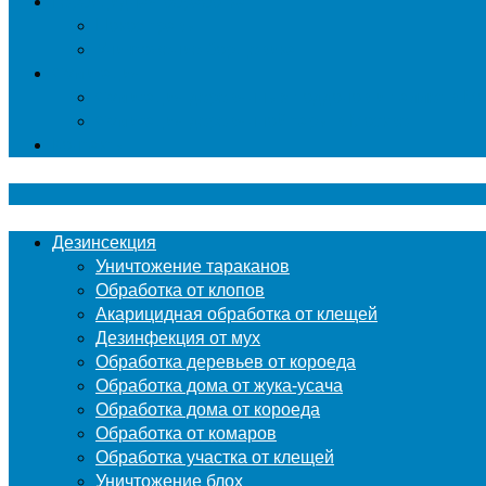
Гербицидная обработка
Покос травы
Уничтожение борщевика
Фумигация
Фумигация деревянных поддонов и паллет в М
Фумигация деревянной тары в Москве
Контакты
Дезинсекция
Уничтожение тараканов
Обработка от клопов
Акарицидная обработка от клещей
Дезинфекция от мух
Обработка деревьев от короеда
Обработка дома от жука-усача
Обработка дома от короеда
Обработка от комаров
Обработка участка от клещей
Уничтожение блох