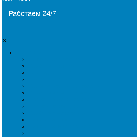
Работаем 24/7
✕
Дезинсекция
Уничтожение тараканов
Обработка от клопов
Акарицидная обработка от клещей
Дезинфекция от мух
Обработка деревьев от короеда
Обработка дома от жука-усача
Обработка дома от короеда
Обработка от комаров
Обработка участка от клещей
Уничтожение блох
Уничтожение жуков древоточцев
Уничтожение муравьев