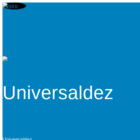
Universaldez
Universaldez