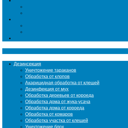
Гербицидная обработка
Покос травы
Уничтожение борщевика
Фумигация
Фумигация деревянных поддонов и паллет в М
Фумигация деревянной тары в Москве
Контакты
Дезинсекция
Уничтожение тараканов
Обработка от клопов
Акарицидная обработка от клещей
Дезинфекция от мух
Обработка деревьев от короеда
Обработка дома от жука-усача
Обработка дома от короеда
Обработка от комаров
Обработка участка от клещей
Уничтожение блох