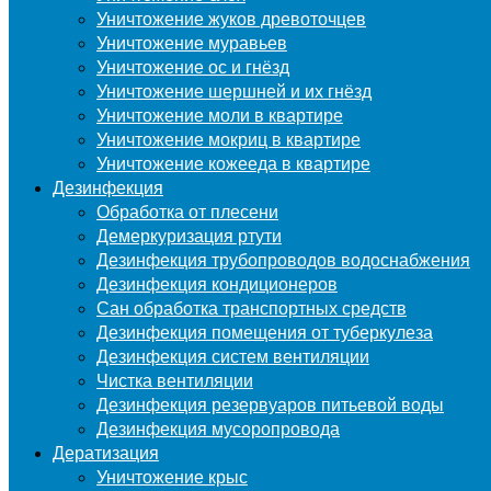
Уничтожение жуков древоточцев
Уничтожение муравьев
Уничтожение ос и гнёзд
Уничтожение шершней и их гнёзд
Уничтожение моли в квартире
Уничтожение мокриц в квартире
Уничтожение кожееда в квартире
Дезинфекция
Обработка от плесени
Демеркуризация ртути
Дезинфекция трубопроводов водоснабжения
Дезинфекция кондиционеров
Сан обработка транспортных средств
Дезинфекция помещения от туберкулеза
Дезинфекция систем вентиляции
Чистка вентиляции
Дезинфекция резервуаров питьевой воды
Дезинфекция мусоропровода
Дератизация
Уничтожение крыс