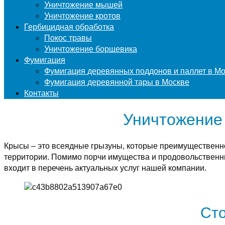
Уничтожение мышей
Уничтожение кротов
Гербицидная обработка
Покос травы
Уничтожение борщевика
Фумигация
Фумигация деревянных поддонов и паллет в М
Фумигация деревянной тары в Москве
Контакты
Уничтожение 
Крысы – это всеядные грызуны, которые преимущественн
территории. Помимо порчи имущества и продовольственны
входит в перечень актуальных услуг нашей компании.
Сто