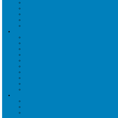
Уничтожение ос и гнёзд
Уничтожение шершней и их гнёзд
Уничтожение моли в квартире
Уничтожение мокриц в квартире
Уничтожение кожееда в квартире
Дезинфекция
Обработка от плесени
Демеркуризация ртути
Дезинфекция трубопроводов водоснабжения
Дезинфекция кондиционеров
Сан обработка транспортных средств
Дезинфекция помещения от туберкулеза
Дезинфекция систем вентиляции
Чистка вентиляции
Дезинфекция резервуаров питьевой воды
Дезинфекция мусоропровода
Дератизация
Уничтожение крыс
Уничтожение мышей
Уничтожение кротов