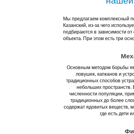
нашей
Мы предлагаем комплексный по
Казанский, из-за чего использ
подбираются в зависимости от
объекта. При этом есть три осн
Мех
Основным методом борьбы яв
ловушек, капканов и устр
традиционных способов устра
небольших пространств. 
численности популяции, при
традиционных до более сло
содержат ядовитых веществ, мо
где есть дети 
Фи