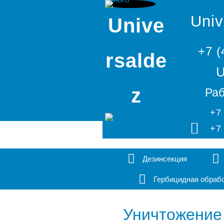
Univ
Unive
+7 (
rsalde
U
z
Раб
+7
+7
Дезинсекция
Гербицидная обраб
Уничтожение 