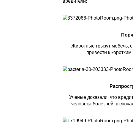
вредители:
Порч
Животные грызут мебель, ст
привести к коротким
Распрост
Ученые доказали, что вреди
человека болезней, включая