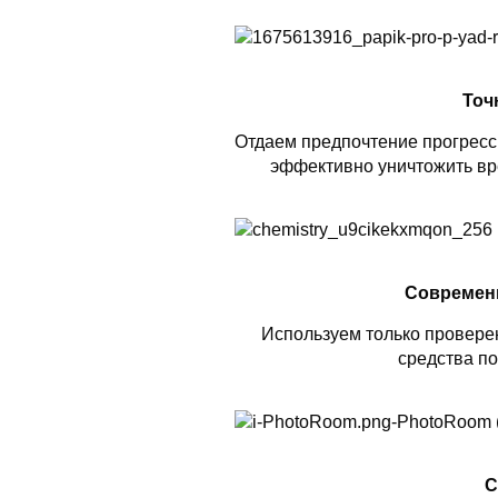
Точ
Отдаем предпочтение прогресс
эффективно уничтожить вр
Современ
Используем только проверен
средства по
С