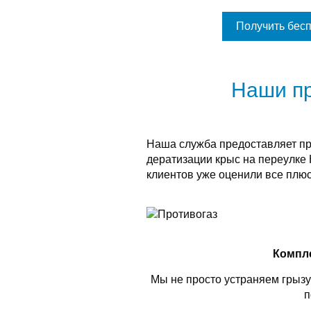
Получить бес
Наши п
Наша служба предоставляет п
дератизации крыс на переулке 
клиентов уже оценили все плюс
Компл
Мы не просто устраняем грызу
п