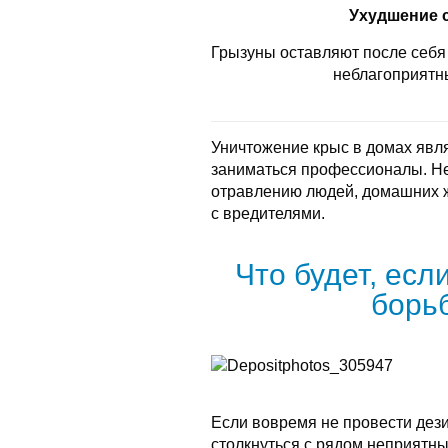
Ухудшение 
Грызуны оставляют после себя 
неблагоприятн
Уничтожение крыс в домах явл
заниматься профессионалы. Не
отравлению людей, домашних 
с вредителями.
Что будет, есл
борь
Если вовремя не провести дез
столкнуться с рядом неприятны