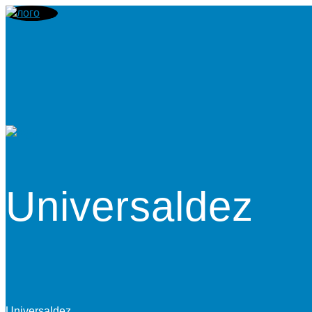
Universaldez
Universaldez