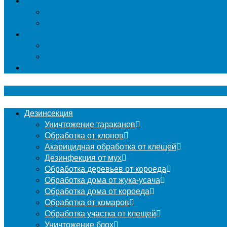
Гербицидная обработка
Покос травы
Уничтожение борщевика
Фумигация
Фумигация деревянных поддонов и паллет в М
Фумигация деревянной тары в Москве
Контакты
Дезинсекция
Уничтожение тараканов
Обработка от клопов
Акарицидная обработка от клещей
Дезинфекция от мух
Обработка деревьев от короеда
Обработка дома от жука-усача
Обработка дома от короеда
Обработка от комаров
Обработка участка от клещей
Уничтожение блох