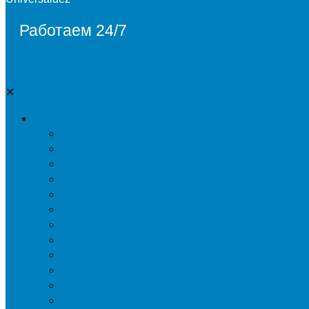
Работаем 24/7
✕
Дезинсекция
Уничтожение тараканов
Обработка от клопов
Акарицидная обработка от клещей
Дезинфекция от мух
Обработка деревьев от короеда
Обработка дома от жука-усача
Обработка дома от короеда
Обработка от комаров
Обработка участка от клещей
Уничтожение блох
Уничтожение жуков древоточцев
Уничтожение муравьев