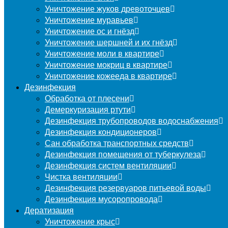
Уничтожение жуков древоточцев
Уничтожение муравьев
Уничтожение ос и гнёзд
Уничтожение шершней и их гнёзд
Уничтожение моли в квартире
Уничтожение мокриц в квартире
Уничтожение кожееда в квартире
Дезинфекция
Обработка от плесени
Демеркуризация ртути
Дезинфекция трубопроводов водоснабжения
Дезинфекция кондиционеров
Сан обработка транспортных средств
Дезинфекция помещения от туберкулеза
Дезинфекция систем вентиляции
Чистка вентиляции
Дезинфекция резервуаров питьевой воды
Дезинфекция мусоропровода
Дератизация
Уничтожение крыс