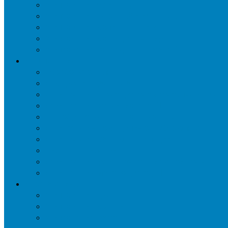
Уничтожение ос и гнёзд
Уничтожение шершней и их гнёзд
Уничтожение моли в квартире
Уничтожение мокриц в квартире
Уничтожение кожееда в квартире
Дезинфекция
Обработка от плесени
Демеркуризация ртути
Дезинфекция трубопроводов водоснабжения
Дезинфекция кондиционеров
Сан обработка транспортных средств
Дезинфекция помещения от туберкулеза
Дезинфекция систем вентиляции
Чистка вентиляции
Дезинфекция резервуаров питьевой воды
Дезинфекция мусоропровода
Дератизация
Уничтожение крыс
Уничтожение мышей
Уничтожение кротов