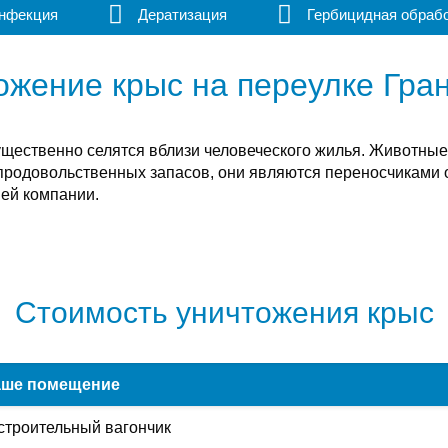
нфекция
Дератизация
Гербицидная обраб
ожение крыс на переулке Гра
ущественно селятся вблизи человеческого жилья. Животны
продовольственных запасов, они являются переносчиками 
шей компании.
Стоимость уничтожения крыс
ше помещение
строительный вагончик