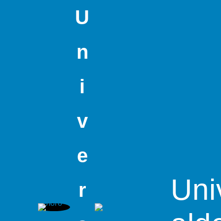
U
n
i
v
e
Uni
r