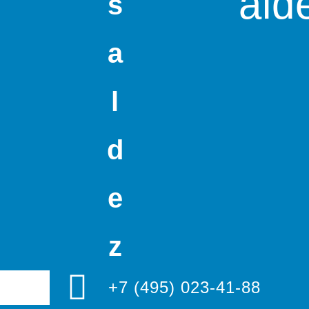
ald
s
a
l
d
e
z
+7 (495) 023-41-88