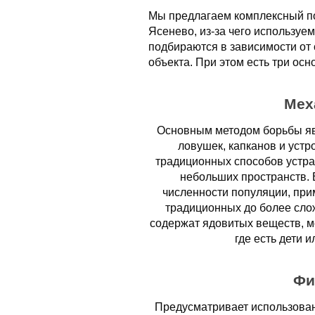
Мы предлагаем комплексный по
Ясенево, из-за чего использу
подбираются в зависимости от
объекта. При этом есть три осн
Мех
Основным методом борьбы яв
ловушек, капканов и устр
традиционных способов устра
небольших пространств. 
численности популяции, при
традиционных до более сло
содержат ядовитых веществ, мо
где есть дети 
Фи
Предусматривает использован