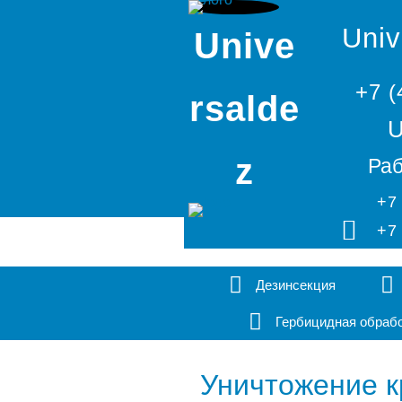
Univ
Unive
+7 (
rsalde
U
z
Раб
+7
+7
Дезинсекция
Гербицидная обраб
Уничтожение к