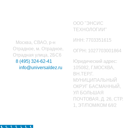
Наши контакты
ООО "ЭНСИС
ТЕХНОЛОГИИ"
ИНН: 7703351615
Москва, СВАО, р-н
Отрадное, м. Отрадное,
ОГРН: 1027703001864
Отрадная улица, 2БС6
8 (495) 324-62-41
Юридический адрес:
info@universaldez.ru
105082, Г.МОСКВА,
ВН.ТЕР.Г.
МУНИЦИПАЛЬНЫЙ
ОКРУГ БАСМАННЫЙ,
УЛ БОЛЬШАЯ
ПОЧТОВАЯ, Д. 26, СТР.
1, ЭТ/ПОМ/КОМ 6/I/2
Call Now Button