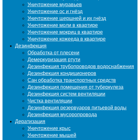
Уничтожение муравьев
Уничтожение ос и гнёзд
Уничтожение шершней и их гнёзд
Уничтожение моли в квартире
Уничтожение мокриц в квартире
Уничтожение кожееда в квартире
Дезинфекция
Обработка от плесени
Демеркуризация ртути
Дезинфекция трубопроводов водоснабжения
Дезинфекция кондиционеров
Сан обработка транспортных средств
Дезинфекция помещения от туберкулеза
Дезинфекция систем вентиляции
Чистка вентиляции
Дезинфекция резервуаров питьевой воды
Дезинфекция мусоропровода
Дератизация
Уничтожение крыс
Уничтожение мышей