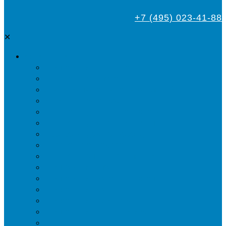
+7 (495) 023-41-88
✕
Дезинсекция
Уничтожение тараканов
Обработка от клопов
Акарицидная обработка от клещей
Дезинфекция от мух
Обработка деревьев от короеда
Обработка дома от жука-усача
Обработка дома от короеда
Обработка от комаров
Обработка участка от клещей
Уничтожение блох
Уничтожение жуков древоточцев
Уничтожение муравьев
Уничтожение ос и гнёзд
Уничтожение шершней и их гнёзд
Уничтожение моли в квартире