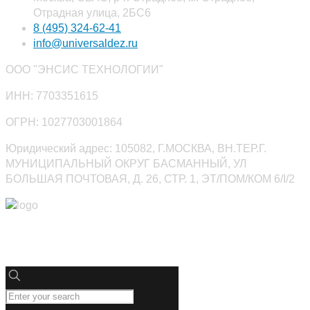
Отрадная улица, 2БС6
8 (495) 324-62-41
info@universaldez.ru
ООО "ЭНСИС ТЕХНОЛОГИИ"
ИНН: 7703351615
ОГРН: 1027703001864
Юридический адрес: 105082, Г.МОСКВА, ВН.ТЕР.Г.
МУНИЦИПАЛЬНЫЙ ОКРУГ БАСМАННЫЙ, УЛ
БОЛЬШАЯ ПОЧТОВАЯ, Д. 26, СТР. 1, ЭТ/ПОМ/КОМ 6/I/2
Юниверсалдез