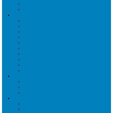
Уничтожение мокриц в квартире
Уничтожение кожееда в квартире
Дезинфекция
Обработка от плесени
Демеркуризация ртути
Дезинфекция трубопроводов водоснабжения
Дезинфекция кондиционеров
Сан обработка транспортных средств
Дезинфекция помещения от туберкулеза
Дезинфекция систем вентиляции
Чистка вентиляции
Дезинфекция резервуаров питьевой воды
Дезинфекция мусоропровода
Дератизация
Уничтожение крыс
Уничтожение мышей
Уничтожение кротов
Гербицидная обработка
Покос травы
Уничтожение борщевика