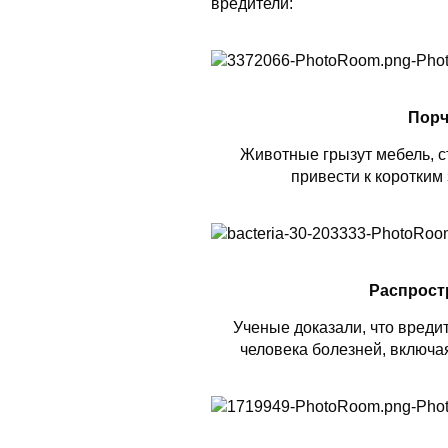
вредители:
Порч
Животные грызут мебель, ст
привести к коротким
Распрост
Ученые доказали, что вреди
человека болезней, включая