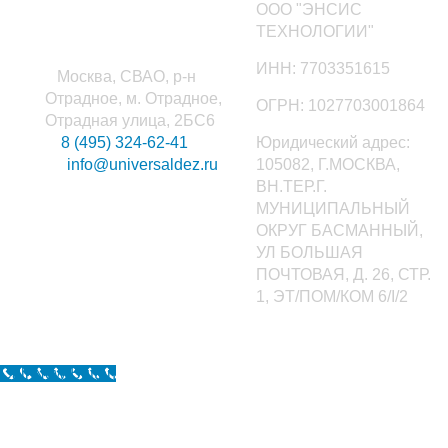
Наши контакты
ООО "ЭНСИС
ТЕХНОЛОГИИ"
ИНН: 7703351615
Москва, СВАО, р-н
Отрадное, м. Отрадное,
ОГРН: 1027703001864
Отрадная улица, 2БС6
8 (495) 324-62-41
Юридический адрес:
info@universaldez.ru
105082, Г.МОСКВА,
ВН.ТЕР.Г.
МУНИЦИПАЛЬНЫЙ
ОКРУГ БАСМАННЫЙ,
УЛ БОЛЬШАЯ
ПОЧТОВАЯ, Д. 26, СТР.
1, ЭТ/ПОМ/КОМ 6/I/2
Call Now Button