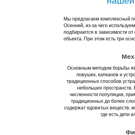
нашей
Мы предлагаем комплексный по
Осенний, из-за чего использу
подбираются в зависимости от
объекта. При этом есть три осн
Мех
Основным методом борьбы яв
ловушек, капканов и устр
традиционных способов устра
небольших пространств. 
численности популяции, при
традиционных до более сло
содержат ядовитых веществ, мо
где есть дети 
Фи