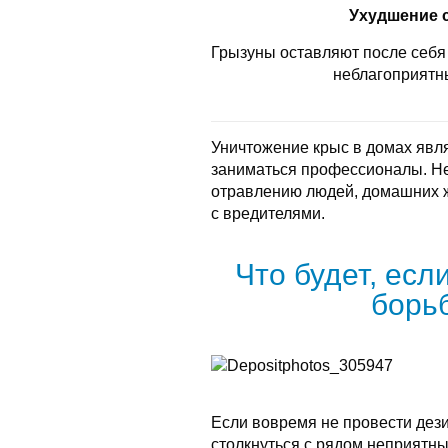
Ухудшение 
Грызуны оставляют после себя 
неблагоприятн
Уничтожение крыс в домах явл
заниматься профессионалы. Не
отравлению людей, домашних 
с вредителями.
Что будет, есл
борь
Если вовремя не провести дез
столкнуться с рядом неприятны