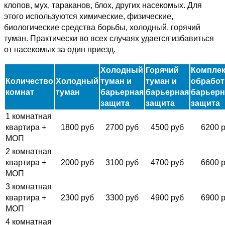
клопов, мух, тараканов, блох, других насекомых. Для
этого используются химические, физические,
биологические средства борьбы, холодный, горячий
туман. Практически во всех случаях удается избавиться
от насекомых за один приезд.
Холодный
Горячий
Комплек
Количество
Холодный
туман и
туман и
обработ
комнат
туман
барьерная
барьерная
барьерн
защита
защита
защита
1 комнатная
квартира +
1800 руб
2700 руб
4500 руб
6200 
МОП
2 комнатная
квартира +
2000 руб
3100 руб
4700 руб
6600 
МОП
3 комнатная
квартира +
2300 руб
3300 руб
4900 руб
6900 
МОП
4 комнатная