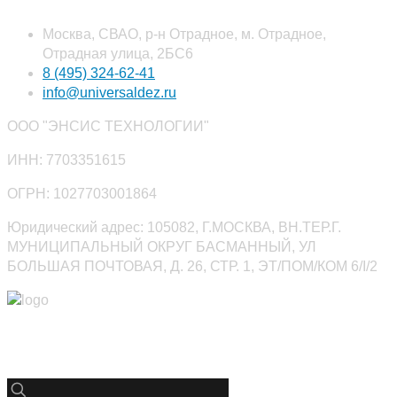
Москва, СВАО, р-н Отрадное, м. Отрадное,
Отрадная улица, 2БС6
8 (495) 324-62-41
info@universaldez.ru
ООО "ЭНСИС ТЕХНОЛОГИИ"
ИНН: 7703351615
ОГРН: 1027703001864
Юридический адрес: 105082, Г.МОСКВА, ВН.ТЕР.Г.
МУНИЦИПАЛЬНЫЙ ОКРУГ БАСМАННЫЙ, УЛ
БОЛЬШАЯ ПОЧТОВАЯ, Д. 26, СТР. 1, ЭТ/ПОМ/КОМ 6/I/2
Юниверсалдез