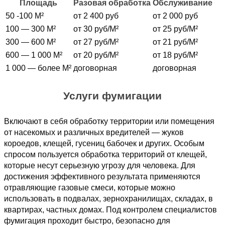
Площадь
Разовая обработка
Обслуживание
50 -100 М²
от 2 400 руб
от 2 000 руб
100 — 300 М²
от 30 руб/М²
от 25 руб/М²
300 — 600 М²
от 27 руб/М²
от 21 руб/М²
600 — 1 000 М²
от 20 руб/М²
от 18 руб/М²
1 000 — более М²
договорная
договорная
Услуги фумигации
Включают в себя обработку территории или помещения
от насекомых и различных вредителей — жуков
короедов, клещей, гусениц бабочек и других. Особым
спросом пользуется обработка территорий от клещей,
которые несут серьезную угрозу для человека. Для
достижения эффективного результата применяются
отравляющие газовые смеси, которые можно
использовать в подвалах, зернохранилищах, складах, в
квартирах, частных домах. Под контролем специалистов
фумигация проходит быстро, безопасно для