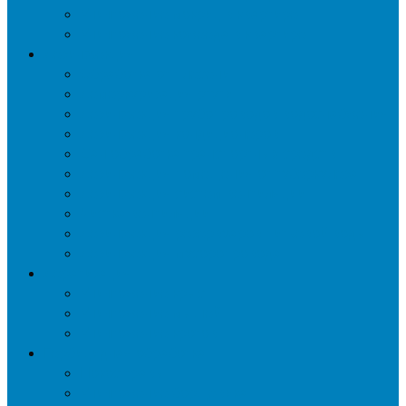
Уничтожение мокриц в квартире
Уничтожение кожееда в квартире
Дезинфекция
Обработка от плесени
Демеркуризация ртути
Дезинфекция трубопроводов водоснабжения
Дезинфекция кондиционеров
Сан обработка транспортных средств
Дезинфекция помещения от туберкулеза
Дезинфекция систем вентиляции
Чистка вентиляции
Дезинфекция резервуаров питьевой воды
Дезинфекция мусоропровода
Дератизация
Уничтожение крыс
Уничтожение мышей
Уничтожение кротов
Гербицидная обработка
Покос травы
Уничтожение борщевика