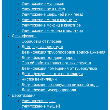
Уничтожение муравьев
Уничтожение ос и гнёзд
Уничтожение шершней и их гнёзд
Уничтожение моли в квартире
Уничтожение мокриц в квартире
Уничтожение кожееда в квартире
Дезинфекция
Обработка от плесени
Демеркуризация ртути
Дезинфекция трубопроводов водоснабжения
Дезинфекция кондиционеров
Сан обработка транспортных средств
Дезинфекция помещения от туберкулеза
Дезинфекция систем вентиляции
Чистка вентиляции
Дезинфекция резервуаров питьевой воды
Дезинфекция мусоропровода
Дератизация
Уничтожение крыс
Уничтожение мышей