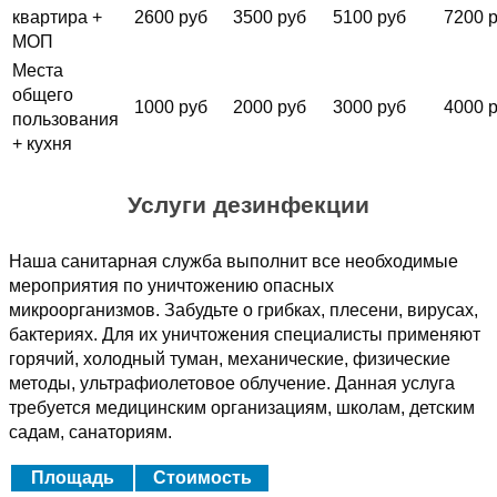
квартира +
2600 руб
3500 руб
5100 руб
7200 
МОП
Места
общего
1000 руб
2000 руб
3000 руб
4000 
пользования
+ кухня
Услуги дезинфекции
Наша санитарная служба выполнит все необходимые
мероприятия по уничтожению опасных
микроорганизмов. Забудьте о грибках, плесени, вирусах,
бактериях. Для их уничтожения специалисты применяют
горячий, холодный туман, механические, физические
методы, ультрафиолетовое облучение. Данная услуга
требуется медицинским организациям, школам, детским
садам, санаториям.
Площадь
Стоимость