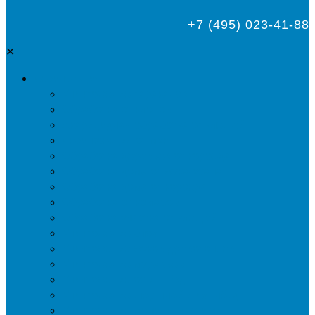
+7 (495) 023-41-88
✕
Дезинсекция
Уничтожение тараканов
Обработка от клопов
Акарицидная обработка от клещей
Дезинфекция от мух
Обработка деревьев от короеда
Обработка дома от жука-усача
Обработка дома от короеда
Обработка от комаров
Обработка участка от клещей
Уничтожение блох
Уничтожение жуков древоточцев
Уничтожение муравьев
Уничтожение ос и гнёзд
Уничтожение шершней и их гнёзд
Уничтожение моли в квартире